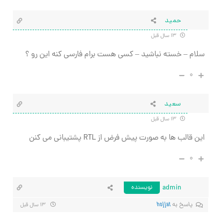
حمید
۱۳ سال قبل
سلام – خسته نباشید – کسی هست برام فارسی کنه این رو ؟
۰
سعید
۱۳ سال قبل
این قالب ها به صورت پیش فرض از RTL پشتیبانی می کنن
۰
admin
نویسنده
پاسخ به
hojjat
۱۳ سال قبل