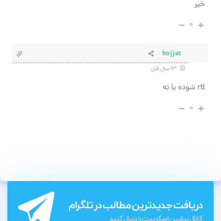
خیر
۰
hojjat
۱۳ سال قبل
rtl شوده یا نه
۰