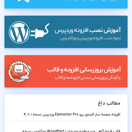
مطالب داغ
افزونه صفحه ساز المنتور پرو Elementor Pro وردپرس نسخه 4.2.1
قالب فروشگاهی چندمنظوره وودمارت WoodMart ووکامرس نسخه