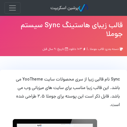
پرشین اسکریپت
قالب زیبای هاستینگ Sync سیستم
جوملا
دسته بندی:
قالب جوملا
, |
۱۰۳ دانلود
تاریخ: ۹ سال قبل
Sync نام قالبی زیبا از سری محصولات سایت YooTheme می
باشد. این قالب زیبا مناسب برای سایت های میزبانی وب می
باشد. قابل ذکر است این پوسته برای جوملا 2.5 طراحی شده
است.