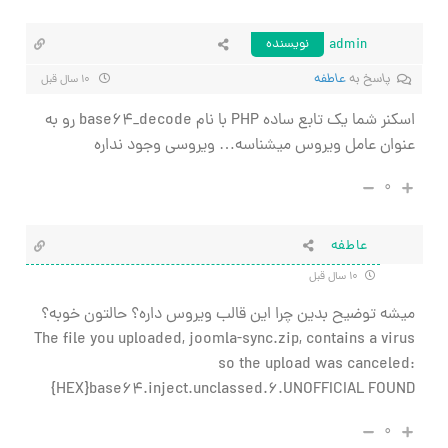
admin
نویسنده
پاسخ به
عاطفه
۱۰ سال قبل
اسکنر شما یک تابع ساده PHP با نام base64_decode رو به
عنوان عامل ویروس میشناسه… ویروسی وجود نداره
۰
عاطفه
۱۰ سال قبل
میشه توضیح بدین چرا این قالب ویروس داره؟ حالتون خوبه؟
The file you uploaded, joomla-sync.zip, contains a virus
so the upload was canceled:
{HEX}base64.inject.unclassed.6.UNOFFICIAL FOUND
۰