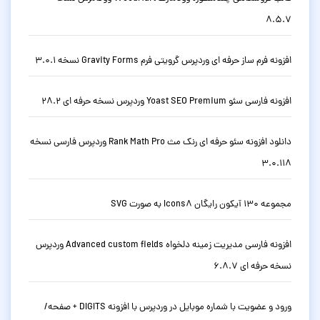
8.5.7
افزونه فرم ساز حرفه ای وردپرس گرویتی فرم Gravity Forms نسخه 3.0.1
افزونه فارسی سئو Yoast SEO Premium وردپرس نسخه حرفه ای 28.2
دانلود افزونه سئو حرفه ای رنک مث Rank Math Pro وردپرس فارسی نسخه
3.0.118
مجموعه 130 آیکون رایگان Icons8 به صورت SVG
افزونه فارسی مدیریت زمینه دلخواه Advanced custom fields وردپرس
نسخه حرفه ای 6.8.7
ورود و عضویت با شماره موبایل در وردپرس با افزونه DIGITS + صفحه/