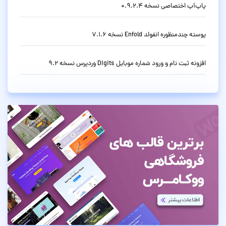
پاپ‌آپ اختصاصی نسخه 0.9.2.4
پوسته چندمنظوره انفولد Enfold نسخه 7.1.6
افزونه ثبت نام و ورود شماره موبایل Digits وردپرس نسخه 9.2