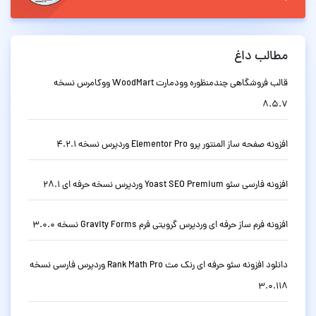
مطالب داغ
قالب فروشگاهی چندمنظوره وودمارت WoodMart ووکامرس نسخه
8.5.7
افزونه صفحه ساز المنتور پرو Elementor Pro وردپرس نسخه 4.2.1
افزونه فارسی سئو Yoast SEO Premium وردپرس نسخه حرفه ای 28.1
افزونه فرم ساز حرفه ای وردپرس گرویتی فرم Gravity Forms نسخه 3.0.0
دانلود افزونه سئو حرفه ای رنک مث Rank Math Pro وردپرس فارسی نسخه
3.0.118