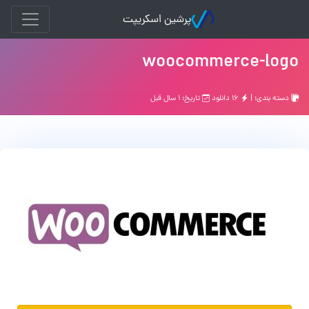
پرشین اسکریپت
woocommerce-logo
دسته بندی: |
۱۶ دانلود
تاریخ: ۱ سال قبل