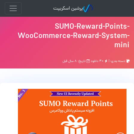
پرشین اسکریپت
SUMO-Reward-Points-
WooCommerce-Reward-System-
mini
دسته بندی: |
۴۰ دانلود
تاریخ: ۸ سال قبل