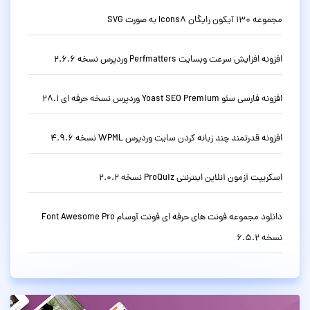
مجموعه 130 آیکون رایگان Icons8 به صورت SVG
افزونه افزایش سرعت وبسایت Perfmatters وردپرس نسخه 2.6.6
افزونه فارسی سئو Yoast SEO Premium وردپرس نسخه حرفه ای 28.1
افزونه قدرتمند چند زبانه کردن سایت وردپرس WPML نسخه 4.9.6
اسکریپت آزمون آنلاین اینترنتی ProQuiz نسخه 2.0.2
دانلود مجموعه فونت های حرفه ای فونت آوسام Font Awesome Pro
نسخه 6.5.2