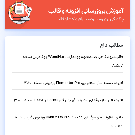
مطالب داغ
قالب فروشگاهی چندمنظوره وودمارت WoodMart ووکامرس نسخه
8.5.7
افزونه صفحه ساز المنتور پرو Elementor Pro وردپرس نسخه 4.2.1
افزونه فرم ساز حرفه ای وردپرس گرویتی فرم Gravity Forms نسخه 3.0.0
دانلود افزونه سئو حرفه ای رنک مث Rank Math Pro وردپرس فارسی نسخه
3.0.118