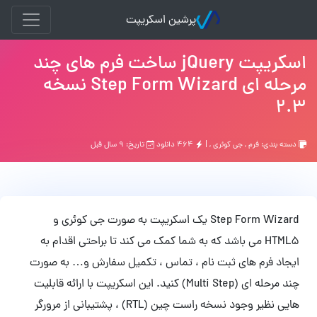
پرشین اسکریپت
اسکریپت jQuery ساخت فرم های چند
مرحله ای Step Form Wizard نسخه
2.3
دسته بندی:
فرم
,
جی کوئری
, |
۴۶۴ دانلود
تاریخ: ۹ سال قبل
Step Form Wizard یک اسکریپت به صورت جی کوئری و
HTML5 می باشد که به شما کمک می کند تا براحتی اقدام به
ایجاد فرم های ثبت نام ، تماس ، تکمیل سفارش و… به صورت
چند مرحله ای (Multi Step) کنید. این اسکریپت با ارائه قابلیت
هایی نظیر وجود نسخه راست چین (RTL) ، پشتیبانی از مرورگر