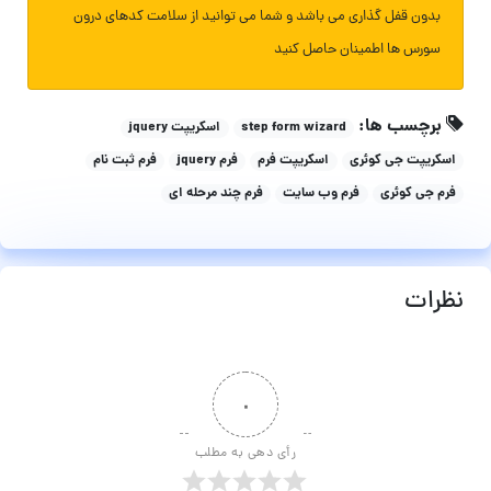
بدون قفل گذاری می باشد و شما می توانید از سلامت کدهای درون
سورس ها اطمینان حاصل کنید
برچسب ها:
step form wizard
اسکریپت jquery
اسکریپت جی کوئری
اسکریپت فرم
فرم jquery
فرم ثبت نام
فرم جی کوئری
فرم وب سایت
فرم چند مرحله ای
نظرات
۰
رأی دهی به مطلب