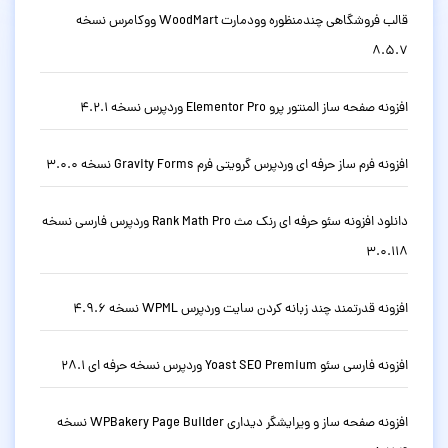
قالب فروشگاهی چندمنظوره وودمارت WoodMart ووکامرس نسخه
8.5.7
افزونه صفحه ساز المنتور پرو Elementor Pro وردپرس نسخه 4.2.1
افزونه فرم ساز حرفه ای وردپرس گرویتی فرم Gravity Forms نسخه 3.0.0
دانلود افزونه سئو حرفه ای رنک مث Rank Math Pro وردپرس فارسی نسخه
3.0.118
افزونه قدرتمند چند زبانه کردن سایت وردپرس WPML نسخه 4.9.6
افزونه فارسی سئو Yoast SEO Premium وردپرس نسخه حرفه ای 28.1
افزونه صفحه ساز و ویرایشگر دیداری WPBakery Page Builder نسخه