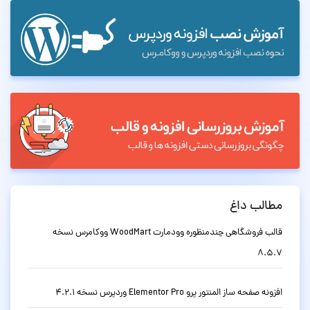
مطالب داغ
قالب فروشگاهی چندمنظوره وودمارت WoodMart ووکامرس نسخه
8.5.7
افزونه صفحه ساز المنتور پرو Elementor Pro وردپرس نسخه 4.2.1