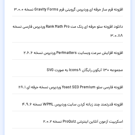
افزونه فرم ساز حرفه ای وردپرس گرویتی فرم Gravity Forms نسخه 3.0.0
دانلود افزونه سئو حرفه ای رنک مث Rank Math Pro وردپرس فارسی نسخه
3.0.118
افزونه افزایش سرعت وبسایت Perfmatters وردپرس نسخه 2.6.6
مجموعه 130 آیکون رایگان Icons8 به صورت SVG
افزونه فارسی سئو Yoast SEO Premium وردپرس نسخه حرفه ای 28.1
افزونه قدرتمند چند زبانه کردن سایت وردپرس WPML نسخه 4.9.6
اسکریپت آزمون آنلاین اینترنتی ProQuiz نسخه 2.0.2