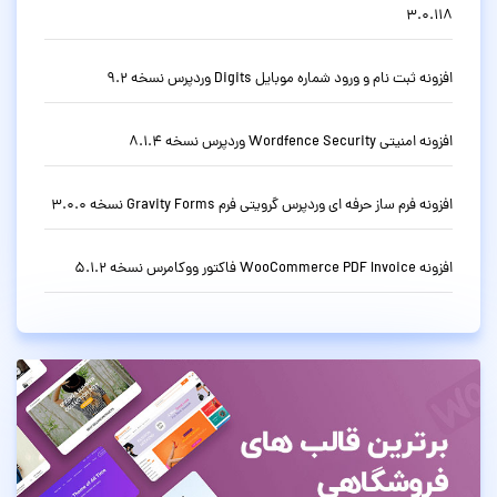
3.0.118
افزونه ثبت نام و ورود شماره موبایل Digits وردپرس نسخه 9.2
افزونه امنیتی Wordfence Security وردپرس نسخه 8.1.4
افزونه فرم ساز حرفه ای وردپرس گرویتی فرم Gravity Forms نسخه 3.0.0
افزونه WooCommerce PDF Invoice فاکتور ووکامرس نسخه 5.1.2