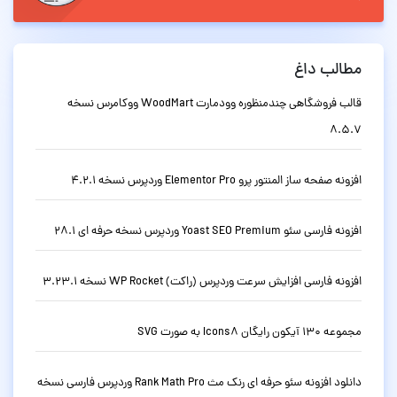
مطالب داغ
قالب فروشگاهی چندمنظوره وودمارت WoodMart ووکامرس نسخه
8.5.7
افزونه صفحه ساز المنتور پرو Elementor Pro وردپرس نسخه 4.2.1
افزونه فارسی سئو Yoast SEO Premium وردپرس نسخه حرفه ای 28.1
افزونه فارسی افزایش سرعت وردپرس (راکت) WP Rocket نسخه 3.23.1
مجموعه 130 آیکون رایگان Icons8 به صورت SVG
دانلود افزونه سئو حرفه ای رنک مث Rank Math Pro وردپرس فارسی نسخه