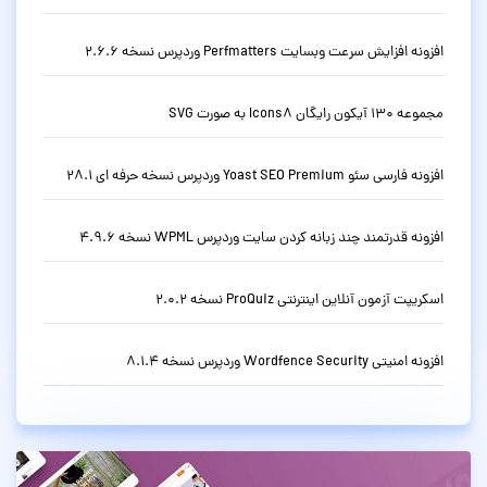
افزونه افزایش سرعت وبسایت Perfmatters وردپرس نسخه 2.6.6
مجموعه 130 آیکون رایگان Icons8 به صورت SVG
افزونه فارسی سئو Yoast SEO Premium وردپرس نسخه حرفه ای 28.1
افزونه قدرتمند چند زبانه کردن سایت وردپرس WPML نسخه 4.9.6
اسکریپت آزمون آنلاین اینترنتی ProQuiz نسخه 2.0.2
افزونه امنیتی Wordfence Security وردپرس نسخه 8.1.4