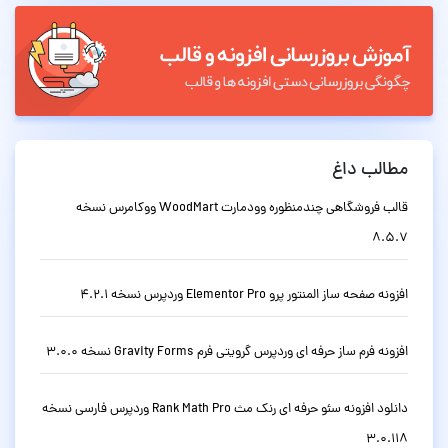
مطالب داغ
قالب فروشگاهی چندمنظوره وودمارت WoodMart ووکامرس نسخه
8.5.7
افزونه صفحه ساز المنتور پرو Elementor Pro وردپرس نسخه 4.2.1
افزونه فرم ساز حرفه ای وردپرس گرویتی فرم Gravity Forms نسخه 3.0.0
دانلود افزونه سئو حرفه ای رنک مث Rank Math Pro وردپرس فارسی نسخه
3.0.118