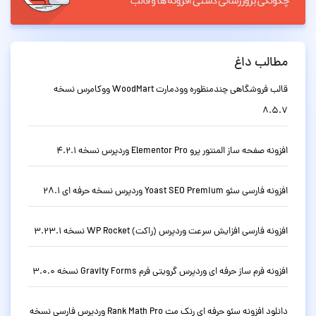
مطالب داغ
قالب فروشگاهی چندمنظوره وودمارت WoodMart ووکامرس نسخه
8.5.7
افزونه صفحه ساز المنتور پرو Elementor Pro وردپرس نسخه 4.2.1
افزونه فارسی سئو Yoast SEO Premium وردپرس نسخه حرفه ای 28.1
افزونه فارسی افزایش سرعت وردپرس (راکت) WP Rocket نسخه 3.23.1
افزونه فرم ساز حرفه ای وردپرس گرویتی فرم Gravity Forms نسخه 3.0.0
دانلود افزونه سئو حرفه ای رنک مث Rank Math Pro وردپرس فارسی نسخه