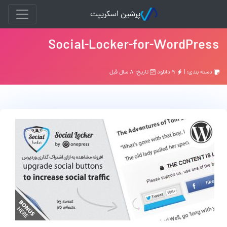
پرشین اسکریپت
Social-Locker-for-WordPress
دسته بندی: |
۹ دانلود
تاریخ: ۸ سال قبل