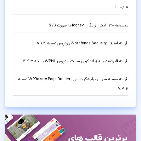
3.0.118
مجموعه 130 آیکون رایگان Icons8 به صورت SVG
افزونه امنیتی Wordfence Security وردپرس نسخه 8.1.4
افزونه قدرتمند چند زبانه کردن سایت وردپرس WPML نسخه 4.9.6
افزونه صفحه ساز و ویرایشگر دیداری WPBakery Page Builder نسخه
8.7.4