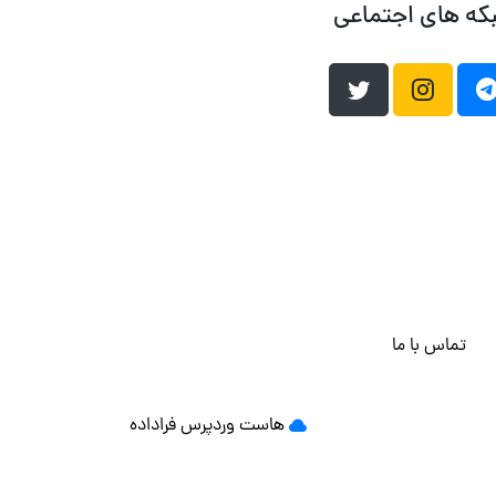
که های اجتماعی
تماس با ما
هاست وردپرس
فراداده