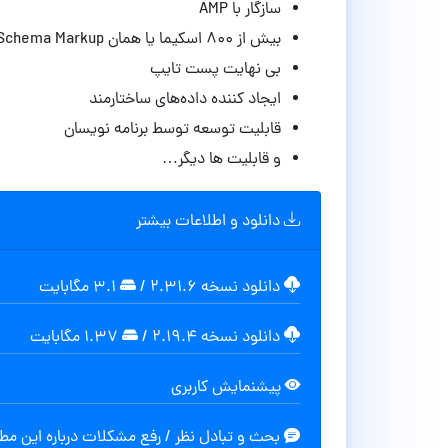
سازگار با AMP
بیش از 800 اسکیما یا همان Schema Markup
بی نهایت پست تایپ
ایجاد کننده داده‌های ساختارمند
قابلیت توسعه توسط برنامه نویسان
و قابلیت ها دیگر…
دانلود و اطلاعات بیشتر
دانلود نسخه ۲.۳۱.۶
/
۳.۱ مگابایت
دانلود نسخه ۲.۱۹.۴
/
۱.۳۷ مگابایت
پیشنمایش کاربری
بحث و تبادل نظر / رفع مشکلات درباره این م