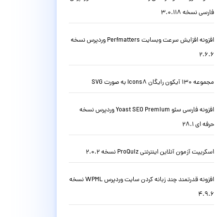
فارسی نسخه 3.0.118
افزونه افزایش سرعت وبسایت Perfmatters وردپرس نسخه
2.6.6
مجموعه 130 آیکون رایگان Icons8 به صورت SVG
افزونه فارسی سئو Yoast SEO Premium وردپرس نسخه
حرفه ای 28.1
اسکریپت آزمون آنلاین اینترنتی ProQuiz نسخه 2.0.2
افزونه قدرتمند چند زبانه کردن سایت وردپرس WPML نسخه
4.9.6