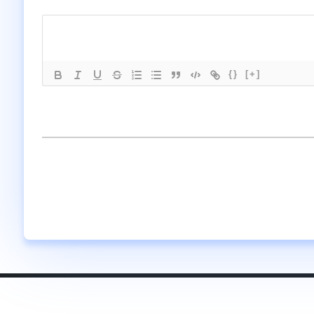
{}
[+]