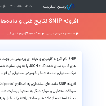
(current)
خانه
قالب
افزو
پرشین اسکریپت
افزونه SNIP نتایج غنی و داده‌های ساختارمند وردپرس نسخه 2.31.6
دسته بندی:
افزونه وردپرس
, |
۴۹۹ دانلود
تاریخ: ۱ سال قبل
SNIP نام افزونه کاربردی و حرفه ای وردپرس در جه
های قالب بندی شده ON + LD
درک محتوای صفحه شما و فهمیدن محتوای آن لازم 
سوالات متداول و موارد دیگر به محتوا وبسایت شما ا
، بلکه استفاده از داده های ساختاریافته یک عامل رت