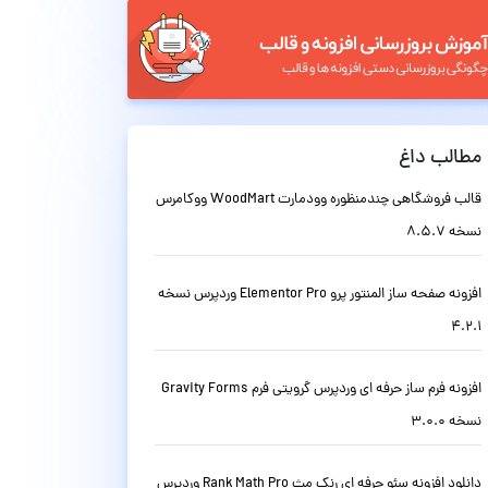
مطالب داغ
قالب فروشگاهی چندمنظوره وودمارت WoodMart ووکامرس
نسخه 8.5.7
افزونه صفحه ساز المنتور پرو Elementor Pro وردپرس نسخه
4.2.1
افزونه فرم ساز حرفه ای وردپرس گرویتی فرم Gravity Forms
نسخه 3.0.0
دانلود افزونه سئو حرفه ای رنک مث Rank Math Pro وردپرس