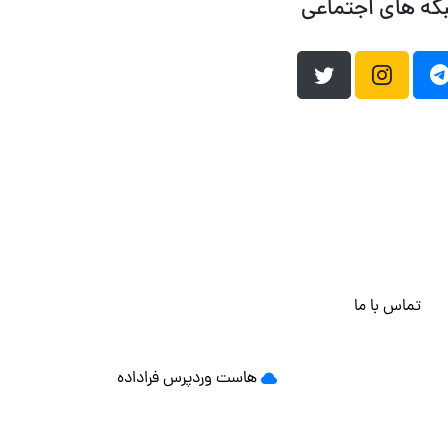
که های اجتماعی
تماس با ما
هاست وردپرس
فراداده