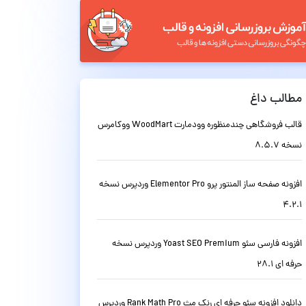
مطالب داغ
قالب فروشگاهی چندمنظوره وودمارت WoodMart ووکامرس
نسخه 8.5.7
افزونه صفحه ساز المنتور پرو Elementor Pro وردپرس نسخه
4.2.1
افزونه فارسی سئو Yoast SEO Premium وردپرس نسخه
حرفه ای 28.1
دانلود افزونه سئو حرفه ای رنک مث Rank Math Pro وردپرس