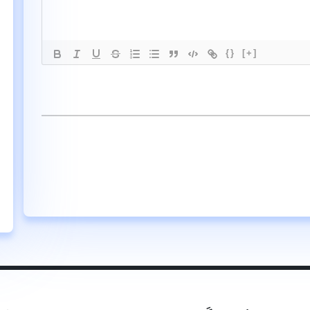
{}
[+]