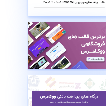
قالب چند منظوره وردپرس Betheme نسخه 28.5.6