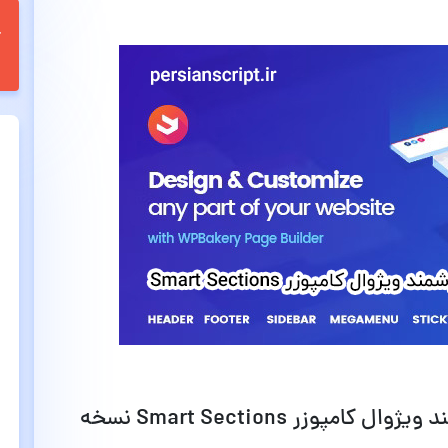
امکانات و قابلیت های افزودنی هوشمند ویژوال کامپوزر Smart Sections نسخه