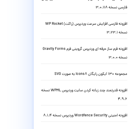
فارسی نسخه 3.0.118
افزونه فارسی افزایش سرعت وردپرس (راکت) WP Rocket
نسخه 3.23.1
افزونه فرم ساز حرفه ای وردپرس گرویتی فرم Gravity Forms
نسخه 3.0.0
مجموعه 130 آیکون رایگان Icons8 به صورت SVG
افزونه قدرتمند چند زبانه کردن سایت وردپرس WPML نسخه
4.9.6
افزونه امنیتی Wordfence Security وردپرس نسخه 8.1.4