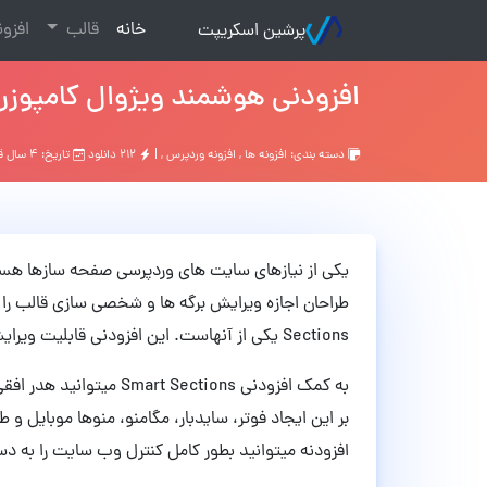
(current)
خانه
قالب
افزو
پرشین اسکریپت
افزودنی هوشمند ویژوال کامپوزر Smart Sections نسخه .7.1
دسته بندی:
افزونه ها
,
افزونه وردپرس
, |
۲۱۲ دانلود
تاریخ: ۴ سال قبل
یکی از نیازهای سایت های وردپرسی صفحه سازها هستن
Sections یکی از آنهاست. این افزودنی قابلیت ویرایش هر قسمت از صفحه را به طراحان میدهد.
به کمک افزودنی  Sections
بر این ایجاد فوتر، سایدبار، مگامنو، منوها موبایل 
افزودنه میتوانید بطور کامل کنترل وب سایت را به د