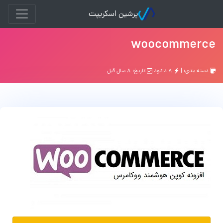
پرشین اسکریپت
woocommerce
دسته بندی: |
۸ دانلود
تاریخ: ۸ سال قبل