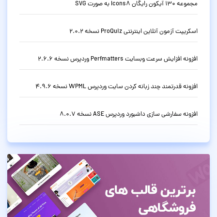
مجموعه 130 آیکون رایگان Icons8 به صورت SVG
اسکریپت آزمون آنلاین اینترنتی ProQuiz نسخه 2.0.2
افزونه افزایش سرعت وبسایت Perfmatters وردپرس نسخه 2.6.6
افزونه قدرتمند چند زبانه کردن سایت وردپرس WPML نسخه 4.9.6
افزونه سفارشی سازی داشبورد وردپرس ASE نسخه 8.0.7