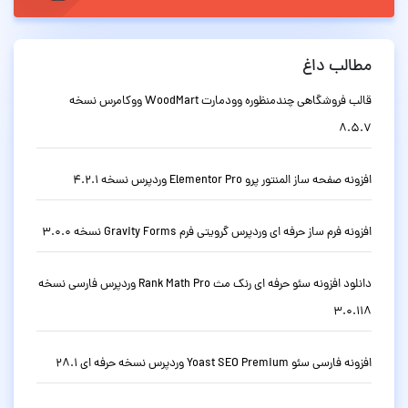
مطالب داغ
قالب فروشگاهی چندمنظوره وودمارت WoodMart ووکامرس نسخه
8.5.7
افزونه صفحه ساز المنتور پرو Elementor Pro وردپرس نسخه 4.2.1
افزونه فرم ساز حرفه ای وردپرس گرویتی فرم Gravity Forms نسخه 3.0.0
دانلود افزونه سئو حرفه ای رنک مث Rank Math Pro وردپرس فارسی نسخه
3.0.118
افزونه فارسی سئو Yoast SEO Premium وردپرس نسخه حرفه ای 28.1