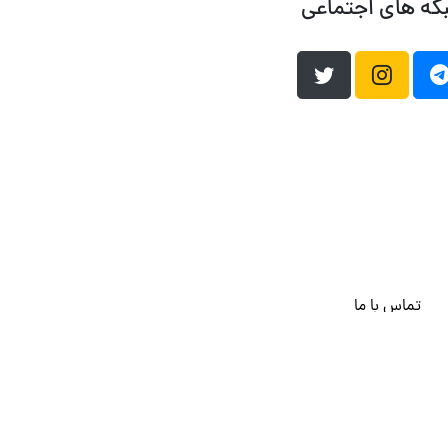
که های اجتماعی
تماس با ما
هاست وردپرس
فراداده