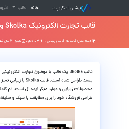
(current)
خانه
قالب
افزو
پرشین اسکریپت
قالب تجارت الکترونیک Skolka وردپرس نسخه 1.0
دسته بندی:
قالب ها
,
قالب وردپرس
, |
۵۳ دانلود
تاریخ: ۳ سال قبل
قالب Skolka یک قالب با موضوع تجارت الکترو
پسند طراحی شده است. 
محصولات زیبایی و موارد دیگر ایده آل است. تم کامل
طراحی فروشگاه خود را برای مطابقت با سبک و سلیق