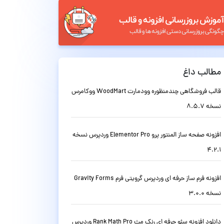
مطالب داغ
قالب فروشگاهی چندمنظوره وودمارت WoodMart ووکامرس
نسخه 8.5.7
افزونه صفحه ساز المنتور پرو Elementor Pro وردپرس نسخه
4.2.1
افزونه فرم ساز حرفه ای وردپرس گرویتی فرم Gravity Forms
نسخه 3.0.0
دانلود افزونه سئو حرفه ای رنک مث Rank Math Pro وردپرس