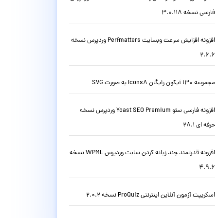
فارسی نسخه 3.0.118
افزونه افزایش سرعت وبسایت Perfmatters وردپرس نسخه
2.6.6
مجموعه 130 آیکون رایگان Icons8 به صورت SVG
افزونه فارسی سئو Yoast SEO Premium وردپرس نسخه
حرفه ای 28.1
افزونه قدرتمند چند زبانه کردن سایت وردپرس WPML نسخه
4.9.6
اسکریپت آزمون آنلاین اینترنتی ProQuiz نسخه 2.0.2