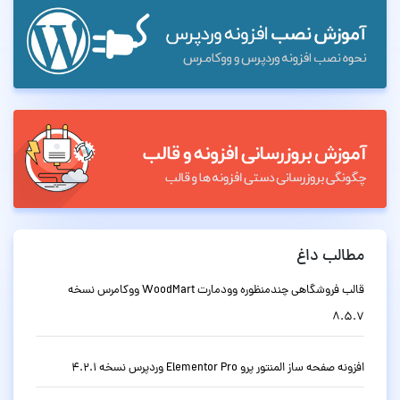
مطالب داغ
قالب فروشگاهی چندمنظوره وودمارت WoodMart ووکامرس نسخه
8.5.7
افزونه صفحه ساز المنتور پرو Elementor Pro وردپرس نسخه 4.2.1