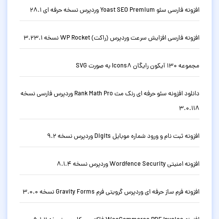
افزونه فارسی سئو Yoast SEO Premium وردپرس نسخه حرفه ای 28.1
افزونه فارسی افزایش سرعت وردپرس (راکت) WP Rocket نسخه 3.23.1
مجموعه 130 آیکون رایگان Icons8 به صورت SVG
دانلود افزونه سئو حرفه ای رنک مث Rank Math Pro وردپرس فارسی نسخه
3.0.118
افزونه ثبت نام و ورود شماره موبایل Digits وردپرس نسخه 9.2
افزونه امنیتی Wordfence Security وردپرس نسخه 8.1.4
افزونه فرم ساز حرفه ای وردپرس گرویتی فرم Gravity Forms نسخه 3.0.0