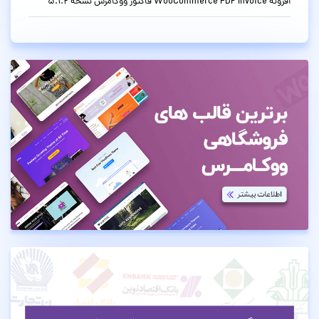
افزونه WooCommerce PDF Invoice فاکتور ووکامرس نسخه 5.1.2