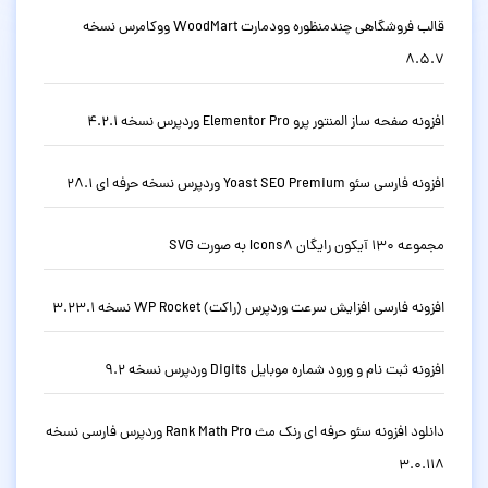
قالب فروشگاهی چندمنظوره وودمارت WoodMart ووکامرس نسخه
8.5.7
افزونه صفحه ساز المنتور پرو Elementor Pro وردپرس نسخه 4.2.1
افزونه فارسی سئو Yoast SEO Premium وردپرس نسخه حرفه ای 28.1
مجموعه 130 آیکون رایگان Icons8 به صورت SVG
افزونه فارسی افزایش سرعت وردپرس (راکت) WP Rocket نسخه 3.23.1
افزونه ثبت نام و ورود شماره موبایل Digits وردپرس نسخه 9.2
دانلود افزونه سئو حرفه ای رنک مث Rank Math Pro وردپرس فارسی نسخه
3.0.118