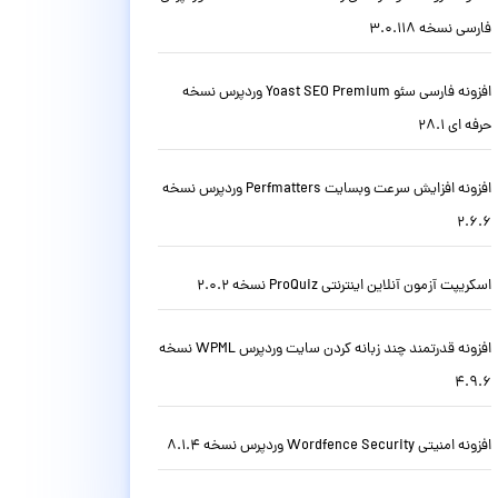
فارسی نسخه 3.0.118
افزونه فارسی سئو Yoast SEO Premium وردپرس نسخه
حرفه ای 28.1
افزونه افزایش سرعت وبسایت Perfmatters وردپرس نسخه
2.6.6
اسکریپت آزمون آنلاین اینترنتی ProQuiz نسخه 2.0.2
افزونه قدرتمند چند زبانه کردن سایت وردپرس WPML نسخه
4.9.6
افزونه امنیتی Wordfence Security وردپرس نسخه 8.1.4