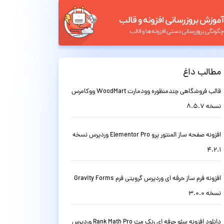
مطالب داغ
قالب فروشگاهی چندمنظوره وودمارت WoodMart ووکامرس
نسخه 8.5.7
افزونه صفحه ساز المنتور پرو Elementor Pro وردپرس نسخه
4.2.1
افزونه فرم ساز حرفه ای وردپرس گرویتی فرم Gravity Forms
نسخه 3.0.0
دانلود افزونه سئو حرفه ای رنک مث Rank Math Pro وردپرس