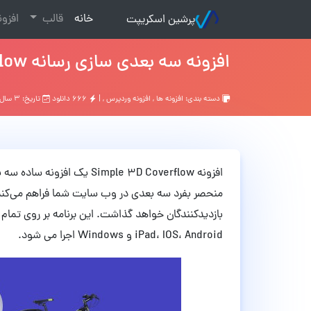
(current)
خانه
قالب
افزو
پرشین اسکریپت
افزونه سه بعدی سازی رسانه Simple 3D Coverflow وردپرس نسخه 2.1
دسته بندی:
افزونه ها
,
افزونه وردپرس
, |
۶۶۶ دانلود
تاریخ: ۳ سال قبل
افزونه Simple 3D Coverflow
منحصر بفرد سه بعدی در وب سایت شما فراهم می‌کند. ای
iPad، IOS، Android و Windows اجرا می شود.