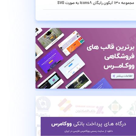
مجموعه 130 آیکون رایگان Icons8 به صورت SVG