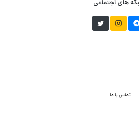
که های اجتماعی
تماس با ما
هاست وردپرس
فراداده