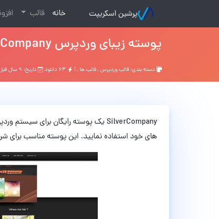
(current)
خانه
قالب
افزو
پرشین اسکریپت
پوسته زیبای وردپرس SilverCompany
دسته بندی:
قالب وردپرس
,
قالب ها
, |
۶۴ دانلود
تاریخ: ۹ سال قبل
SilverCompany یک پوسته رایگان برای سیس
های خود استفاده نمایید. این پوسته مناسب برای شر