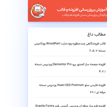
مطالب داغ
قالب فروشگاهی چندمنظوره وودمارت WoodMart ووکامرس
نسخه 8.5.7
افزونه صفحه ساز المنتور پرو Elementor Pro وردپرس نسخه
4.2.1
افزونه فارسی سئو Yoast SEO Premium وردپرس نسخه
حرفه ای 28.1
افزونه فرم ساز حرفه ای وردپرس گرویتی فرم Gravity Forms