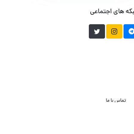
که های اجتماعی
تماس با ما
هاست وردپرس
فراداده