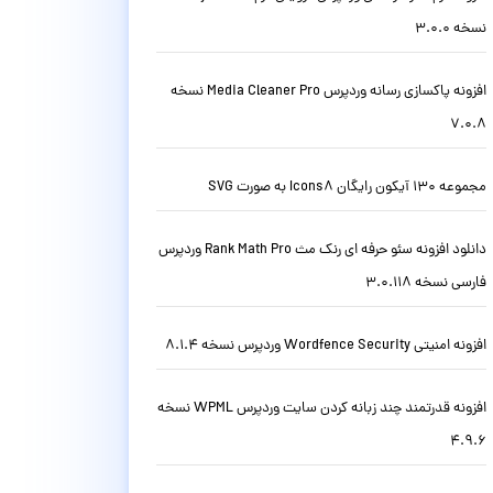
نسخه 3.0.0
افزونه پاکسازی رسانه وردپرس Media Cleaner Pro نسخه
7.0.8
مجموعه 130 آیکون رایگان Icons8 به صورت SVG
دانلود افزونه سئو حرفه ای رنک مث Rank Math Pro وردپرس
فارسی نسخه 3.0.118
افزونه امنیتی Wordfence Security وردپرس نسخه 8.1.4
افزونه قدرتمند چند زبانه کردن سایت وردپرس WPML نسخه
4.9.6