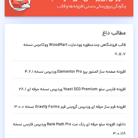
مطالب داغ
قالب فروشگاهی چندمنظوره وودمارت WoodMart ووکامرس نسخه
8.5.7
افزونه صفحه ساز المنتور پرو Elementor Pro وردپرس نسخه 4.2.1
افزونه فارسی سئو Yoast SEO Premium وردپرس نسخه حرفه ای 28.1
افزونه فرم ساز حرفه ای وردپرس گرویتی فرم Gravity Forms نسخه 3.0.0
دانلود افزونه سئو حرفه ای رنک مث Rank Math Pro وردپرس فارسی نسخه
3.0.118