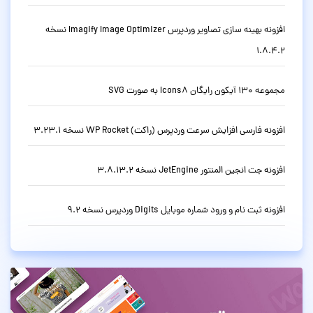
افزونه بهینه سازی تصاویر وردپرس Imagify Image Optimizer نسخه
1.8.4.2
مجموعه 130 آیکون رایگان Icons8 به صورت SVG
افزونه فارسی افزایش سرعت وردپرس (راکت) WP Rocket نسخه 3.23.1
افزونه جت انجین المنتور JetEngine نسخه 3.8.13.2
افزونه ثبت نام و ورود شماره موبایل Digits وردپرس نسخه 9.2