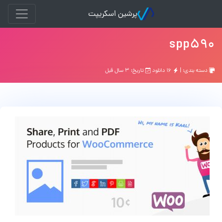
پرشین اسکریپت
spp590
دسته بندی: |
۱۶ دانلود
تاریخ: ۳ سال قبل