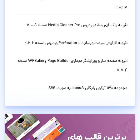
3.0.118
افزونه پاکسازی رسانه وردپرس Media Cleaner Pro نسخه 7.0.8
افزونه افزایش سرعت وبسایت Perfmatters وردپرس نسخه 2.6.6
افزونه صفحه ساز و ویرایشگر دیداری WPBakery Page Builder نسخه
8.7.4
مجموعه 130 آیکون رایگان Icons8 به صورت SVG