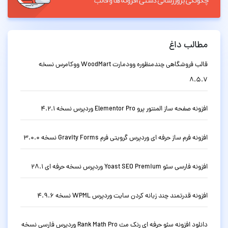
مطالب داغ
قالب فروشگاهی چندمنظوره وودمارت WoodMart ووکامرس نسخه
8.5.7
افزونه صفحه ساز المنتور پرو Elementor Pro وردپرس نسخه 4.2.1
افزونه فرم ساز حرفه ای وردپرس گرویتی فرم Gravity Forms نسخه 3.0.0
افزونه فارسی سئو Yoast SEO Premium وردپرس نسخه حرفه ای 28.1
افزونه قدرتمند چند زبانه کردن سایت وردپرس WPML نسخه 4.9.6
دانلود افزونه سئو حرفه ای رنک مث Rank Math Pro وردپرس فارسی نسخه