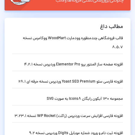
مطالب داغ
قالب فروشگاهی چندمنظوره وودمارت WoodMart ووکامرس نسخه
8.5.7
افزونه صفحه ساز المنتور پرو Elementor Pro وردپرس نسخه 4.2.1
افزونه فارسی سئو Yoast SEO Premium وردپرس نسخه حرفه ای 28.1
مجموعه 130 آیکون رایگان Icons8 به صورت SVG
افزونه فارسی افزایش سرعت وردپرس (راکت) WP Rocket نسخه 3.23.1
افزونه ثبت نام و ورود شماره موبایل Digits وردپرس نسخه 9.2