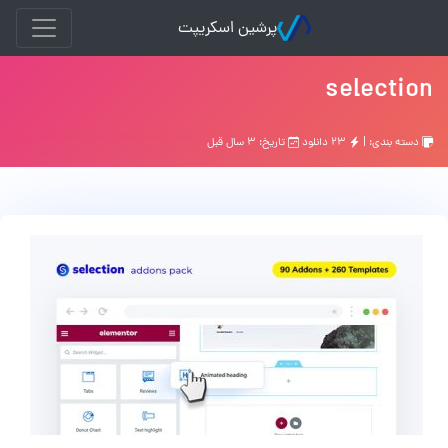
پرشین اسکریپت
selection
دسته بندی: |
۲۳ دانلود
تاریخ: ۳ سال قبل