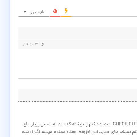
تازه‌ترین
۳ سال قبل
من آخرین ورژنتونو دانلود کردم ولی نتونستم از CHECK OUT استفاده کنم و نوشته که باید لایسنس رو ارتقاع
کنم نسخه های جدید این افزونه اومده ممنوم میشم اگه اومده