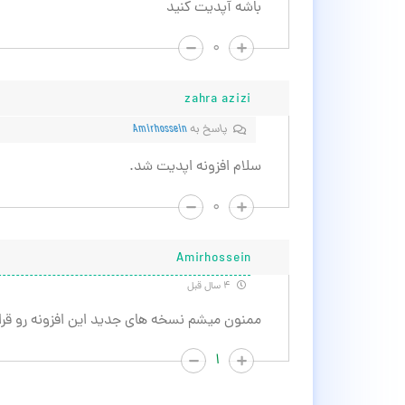
باشه آپدیت کنید
۰
zahra azizi
پاسخ به
Amirhossein
سلام افزونه اپدیت شد.
۰
Amirhossein
۴ سال قبل
ممنون میشم نسخه های جدید این افزونه رو قرار بدید الان ف
۱