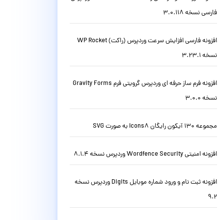
فارسی نسخه 3.0.118
افزونه فارسی افزایش سرعت وردپرس (راکت) WP Rocket
نسخه 3.23.1
افزونه فرم ساز حرفه ای وردپرس گرویتی فرم Gravity Forms
نسخه 3.0.0
مجموعه 130 آیکون رایگان Icons8 به صورت SVG
افزونه امنیتی Wordfence Security وردپرس نسخه 8.1.4
افزونه ثبت نام و ورود شماره موبایل Digits وردپرس نسخه
9.2