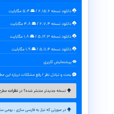
دانلود نسخه ۶.۱۵.۶
/
۵.۴ مگابایت
دانلود نسخه ۶.۷.۴
/
۴.۸ مگابایت
دانلود نسخه ۵.۱۲.۳
/
۱.۸ مگابایت
دانلود نسخه ۵.۱۱.۴
/
۱.۹ مگابایت
پیشنمایش کاربری
بحث و تبادل نظر / رفع مشکلات درباره این م
نظرات
نسخه جدیدتر منتشر شده؟ در
مطرح 
در صورتی که نیاز به فارسی سازی ، بومی س