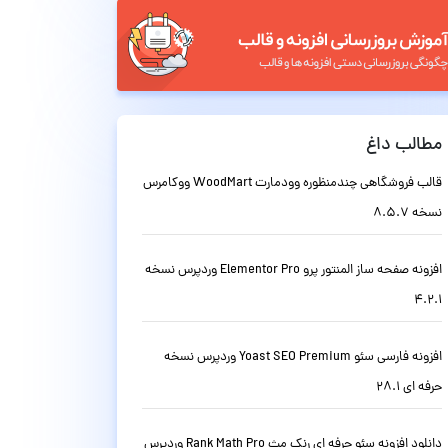
مطالب داغ
قالب فروشگاهی چندمنظوره وودمارت WoodMart ووکامرس
نسخه 8.5.7
افزونه صفحه ساز المنتور پرو Elementor Pro وردپرس نسخه
4.2.1
افزونه فارسی سئو Yoast SEO Premium وردپرس نسخه
حرفه ای 28.1
دانلود افزونه سئو حرفه ای رنک مث Rank Math Pro وردپرس