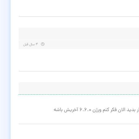
۴ سال قبل
کر کنم ورژن ۶.۶.۰ آخریش باشه