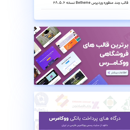
قالب چند منظوره وردپرس Betheme نسخه 28.5.6