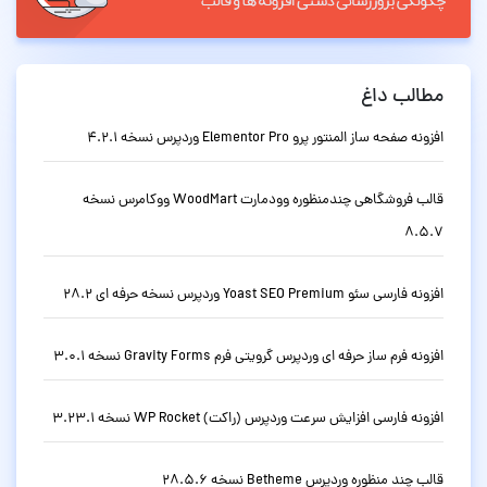
مطالب داغ
افزونه صفحه ساز المنتور پرو Elementor Pro وردپرس نسخه 4.2.1
قالب فروشگاهی چندمنظوره وودمارت WoodMart ووکامرس نسخه
8.5.7
افزونه فارسی سئو Yoast SEO Premium وردپرس نسخه حرفه ای 28.2
افزونه فرم ساز حرفه ای وردپرس گرویتی فرم Gravity Forms نسخه 3.0.1
افزونه فارسی افزایش سرعت وردپرس (راکت) WP Rocket نسخه 3.23.1
قالب چند منظوره وردپرس Betheme نسخه 28.5.6