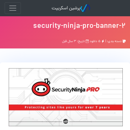
پرشین اسکریپت
security-ninja-pro-banner-2
دسته بندی: |
۵ دانلود
تاریخ: ۳ سال قبل