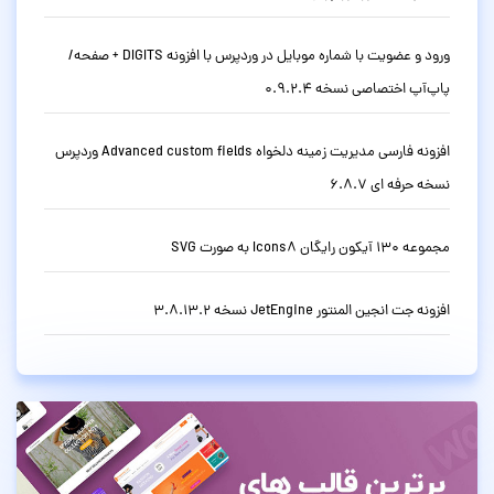
ورود و عضویت با شماره موبایل در وردپرس با افزونه DIGITS + صفحه/
پاپ‌آپ اختصاصی نسخه 0.9.2.4
افزونه فارسی مدیریت زمینه دلخواه Advanced custom fields وردپرس
نسخه حرفه ای 6.8.7
مجموعه 130 آیکون رایگان Icons8 به صورت SVG
افزونه جت انجین المنتور JetEngine نسخه 3.8.13.2