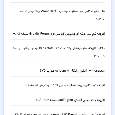
قالب فروشگاهی چندمنظوره وودمارت WoodMart ووکامرس نسخه
8.5.7
افزونه فرم ساز حرفه ای وردپرس گرویتی فرم Gravity Forms نسخه 3.0.1
دانلود افزونه سئو حرفه ای رنک مث Rank Math Pro وردپرس فارسی نسخه
3.0.118
مجموعه 130 آیکون رایگان Icons8 به صورت SVG
افزونه ثبت نام و ورود شماره موبایل Digits وردپرس نسخه 9.2
افزونه جت انجین المنتور JetEngine نسخه 3.8.13.2
افزونه فارسی سئو Yoast SEO Premium وردپرس نسخه حرفه ای 28.2