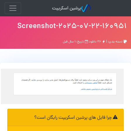
پرشین اسکریپت
Screenshot-2025-07-22-160951
دسته بندی: |
۲۶ دانلود
تاریخ: ۱ سال قبل
چرا فایل های پرشین اسکریپت رایگان است؟