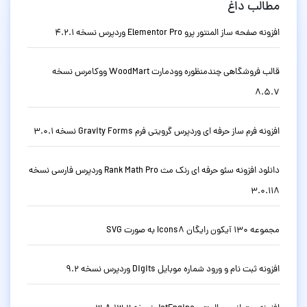
مطالب داغ
افزونه صفحه ساز المنتور پرو Elementor Pro وردپرس نسخه 4.2.1
قالب فروشگاهی چندمنظوره وودمارت WoodMart ووکامرس نسخه
8.5.7
افزونه فرم ساز حرفه ای وردپرس گرویتی فرم Gravity Forms نسخه 3.0.1
دانلود افزونه سئو حرفه ای رنک مث Rank Math Pro وردپرس فارسی نسخه
3.0.118
مجموعه 130 آیکون رایگان Icons8 به صورت SVG
افزونه ثبت نام و ورود شماره موبایل Digits وردپرس نسخه 9.2