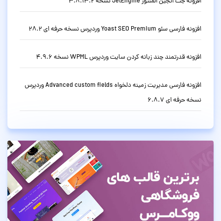
افزونه جت انجین المنتور JetEngine نسخه 3.8.13.2
افزونه فارسی سئو Yoast SEO Premium وردپرس نسخه حرفه ای 28.2
افزونه قدرتمند چند زبانه کردن سایت وردپرس WPML نسخه 4.9.6
افزونه فارسی مدیریت زمینه دلخواه Advanced custom fields وردپرس
نسخه حرفه ای 6.8.7