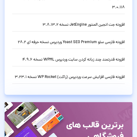
3.0.118
افزونه جت انجین المنتور JetEngine نسخه 3.8.13.2
افزونه فارسی سئو Yoast SEO Premium وردپرس نسخه حرفه ای 28.2
افزونه قدرتمند چند زبانه کردن سایت وردپرس WPML نسخه 4.9.6
افزونه فارسی افزایش سرعت وردپرس (راکت) WP Rocket نسخه 3.23.1