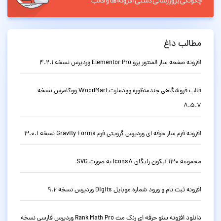
مطالب داغ
افزونه صفحه ساز المنتور پرو Elementor Pro وردپرس نسخه 4.2.1
قالب فروشگاهی چندمنظوره وودمارت WoodMart ووکامرس نسخه
8.5.7
افزونه فرم ساز حرفه ای وردپرس گرویتی فرم Gravity Forms نسخه 3.0.1
مجموعه 130 آیکون رایگان Icons8 به صورت SVG
افزونه ثبت نام و ورود شماره موبایل Digits وردپرس نسخه 9.2
دانلود افزونه سئو حرفه ای رنک مث Rank Math Pro وردپرس فارسی نسخه