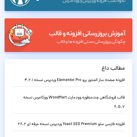
مطالب داغ
افزونه صفحه ساز المنتور پرو Elementor Pro وردپرس نسخه 4.2.1
قالب فروشگاهی چندمنظوره وودمارت WoodMart ووکامرس نسخه
8.5.7
افزونه فارسی سئو Yoast SEO Premium وردپرس نسخه حرفه ای 28.2