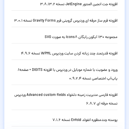
افزونه جت انجین المنتور JetEngine نسخه 3.8.13.2
افزونه فرم ساز حرفه ای وردپرس گرویتی فرم Gravity Forms نسخه 3.0.1
مجموعه 130 آیکون رایگان Icons8 به صورت SVG
افزونه قدرتمند چند زبانه کردن سایت وردپرس WPML نسخه 4.9.6
ورود و عضویت با شماره موبایل در وردپرس با افزونه DIGITS + صفحه/
پاپ‌آپ اختصاصی نسخه 0.9.2.4
افزونه فارسی مدیریت زمینه دلخواه Advanced custom fields وردپرس
نسخه حرفه ای 6.8.7
پوسته چندمنظوره انفولد Enfold نسخه 7.1.6