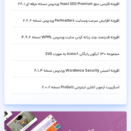
افزونه فارسی سئو Yoast SEO Premium وردپرس نسخه حرفه ای 28.1
افزونه افزایش سرعت وبسایت Perfmatters وردپرس نسخه 2.6.6
افزونه قدرتمند چند زبانه کردن سایت وردپرس WPML نسخه 4.9.6
مجموعه 130 آیکون رایگان Icons8 به صورت SVG
افزونه امنیتی Wordfence Security وردپرس نسخه 8.1.4
اسکریپت آزمون آنلاین اینترنتی ProQuiz نسخه 2.0.2