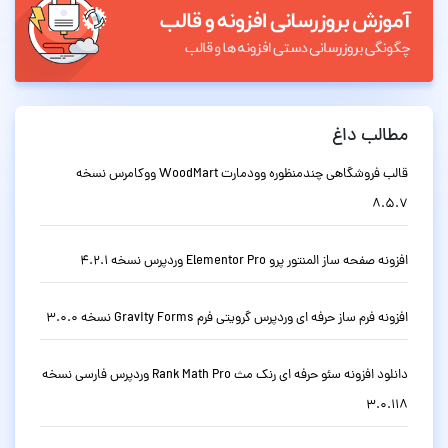
مطالب داغ
قالب فروشگاهی چندمنظوره وودمارت WoodMart ووکامرس نسخه
8.5.7
افزونه صفحه ساز المنتور پرو Elementor Pro وردپرس نسخه 4.2.1
افزونه فرم ساز حرفه ای وردپرس گرویتی فرم Gravity Forms نسخه 3.0.0
دانلود افزونه سئو حرفه ای رنک مث Rank Math Pro وردپرس فارسی نسخه
3.0.118