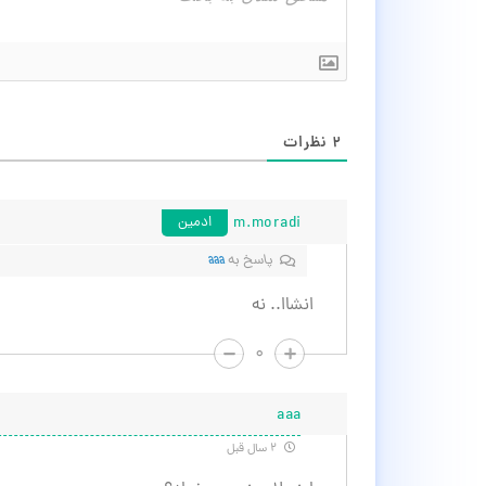
۲
نظرات
m.moradi
ادمین
پاسخ به
aaa
انشاا.. نه
۰
aaa
۲ سال قبل