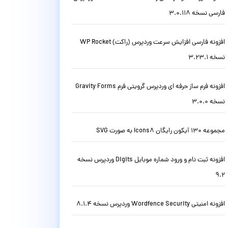
فارسی نسخه 3.0.118
افزونه فارسی افزایش سرعت وردپرس (راکت) WP Rocket
نسخه 3.23.1
افزونه فرم ساز حرفه ای وردپرس گرویتی فرم Gravity Forms
نسخه 3.0.0
مجموعه 130 آیکون رایگان Icons8 به صورت SVG
افزونه ثبت نام و ورود شماره موبایل Digits وردپرس نسخه
9.2
افزونه امنیتی Wordfence Security وردپرس نسخه 8.1.4