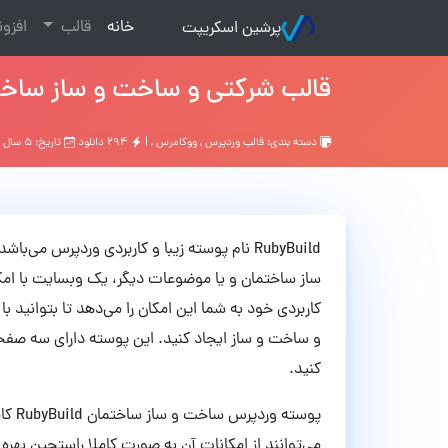
(current)
خانه
قالب
افزو
پرشین اسکریپت
قالب شرکتی و ساخت و ساز ساختمان RubyBuild وردپرس ن
دسته بندی:
قالب وردپرس
,
ووکامرس
, |
۲۹۴ دانلود
تاریخ: ۵ سال قبل
RubyBuild نام پوسته زیبا و کاربردی وردپرس م
ساز ساختمان و یا موضوعات دیگر، یک وبسایت با امکا
کاربردی خود به شما این امکان را می‌دهد تا بتوانید
و ساخت و ساز ایجاد کنید. این پوسته دارای سه صفحه 
کنید.
پوسته
می‌توانند از امکانات آن به صورت کاملا راستچین بهر