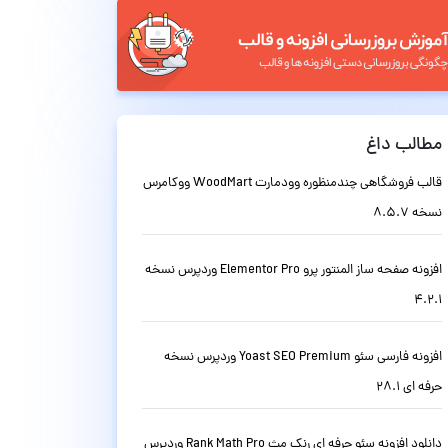
مطالب داغ
قالب فروشگاهی چندمنظوره وودمارت WoodMart ووکامرس
نسخه 8.5.7
افزونه صفحه ساز المنتور پرو Elementor Pro وردپرس نسخه
4.2.1
افزونه فارسی سئو Yoast SEO Premium وردپرس نسخه
حرفه ای 28.1
دانلود افزونه سئو حرفه ای رنک مث Rank Math Pro وردپرس