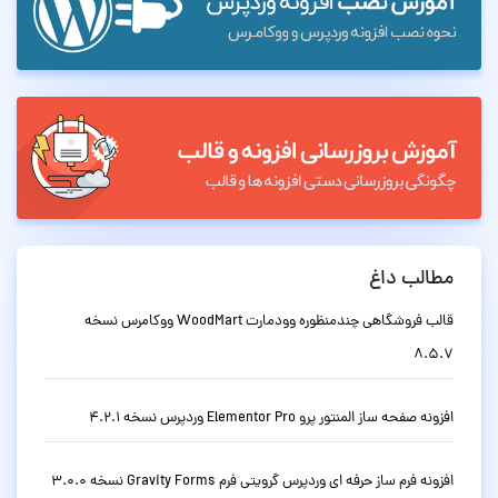
مطالب داغ
قالب فروشگاهی چندمنظوره وودمارت WoodMart ووکامرس نسخه
8.5.7
افزونه صفحه ساز المنتور پرو Elementor Pro وردپرس نسخه 4.2.1
افزونه فرم ساز حرفه ای وردپرس گرویتی فرم Gravity Forms نسخه 3.0.0