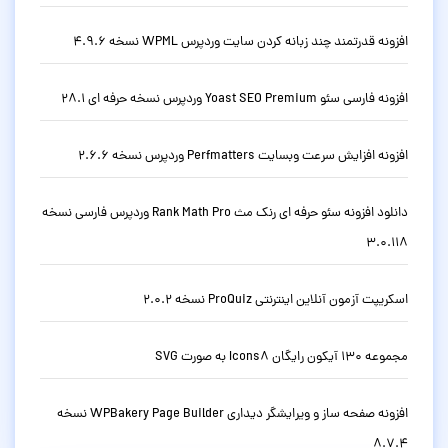
افزونه قدرتمند چند زبانه کردن سایت وردپرس WPML نسخه 4.9.6
افزونه فارسی سئو Yoast SEO Premium وردپرس نسخه حرفه ای 28.1
افزونه افزایش سرعت وبسایت Perfmatters وردپرس نسخه 2.6.6
دانلود افزونه سئو حرفه ای رنک مث Rank Math Pro وردپرس فارسی نسخه
3.0.118
اسکریپت آزمون آنلاین اینترنتی ProQuiz نسخه 2.0.2
مجموعه 130 آیکون رایگان Icons8 به صورت SVG
افزونه صفحه ساز و ویرایشگر دیداری WPBakery Page Builder نسخه
8.7.4