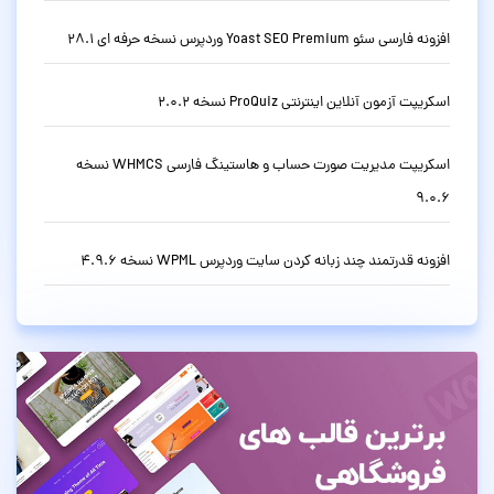
افزونه فارسی سئو Yoast SEO Premium وردپرس نسخه حرفه ای 28.1
اسکریپت آزمون آنلاین اینترنتی ProQuiz نسخه 2.0.2
اسکریپت مدیریت صورت حساب و هاستینگ فارسی WHMCS نسخه
9.0.6
افزونه قدرتمند چند زبانه کردن سایت وردپرس WPML نسخه 4.9.6