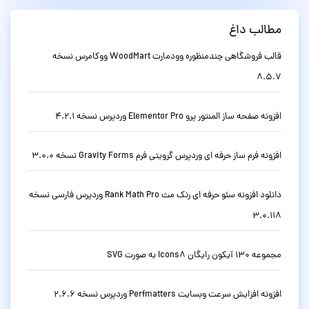
مطالب داغ
قالب فروشگاهی چندمنظوره وودمارت WoodMart ووکامرس نسخه
8.5.7
افزونه صفحه ساز المنتور پرو Elementor Pro وردپرس نسخه 4.2.1
افزونه فرم ساز حرفه ای وردپرس گرویتی فرم Gravity Forms نسخه 3.0.0
دانلود افزونه سئو حرفه ای رنک مث Rank Math Pro وردپرس فارسی نسخه
3.0.118
مجموعه 130 آیکون رایگان Icons8 به صورت SVG
افزونه افزایش سرعت وبسایت Perfmatters وردپرس نسخه 2.6.6