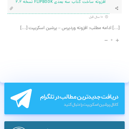
افزونه ساخت کتاب سه بعدی FLIPBOOK نسخه 2.2
۱۰ سال قبل
[…] ادامه مطلب: افزونه وردپرس – پرشین اسکریپت […]
۰