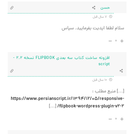
حسن
۷ سال قبل
سلام لطفا اپدیت بفرمایید. سپاس
۰
افزونه ساخت کتاب سه بعدی FLIPBOOK نسخه 2.2 -
script
۱۰ سال قبل
[…] منبع مطلب :
https://www.persianscript.ir/1394/12/05/responsive-
[…]
flipbook-wordpress-plugin-v2-2/
۰