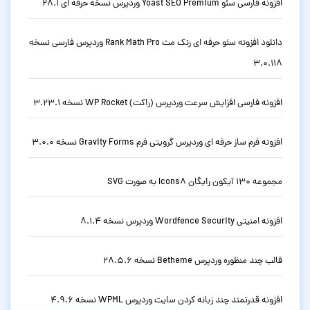
افزونه فارسی سئو Yoast SEO Premium وردپرس نسخه حرفه ای 28.1
دانلود افزونه سئو حرفه ای رنک مث Rank Math Pro وردپرس فارسی نسخه
3.0.118
افزونه فارسی افزایش سرعت وردپرس (راکت) WP Rocket نسخه 3.23.1
افزونه فرم ساز حرفه ای وردپرس گرویتی فرم Gravity Forms نسخه 3.0.0
مجموعه 130 آیکون رایگان Icons8 به صورت SVG
افزونه امنیتی Wordfence Security وردپرس نسخه 8.1.4
قالب چند منظوره وردپرس Betheme نسخه 28.5.6
افزونه قدرتمند چند زبانه کردن سایت وردپرس WPML نسخه 4.9.6