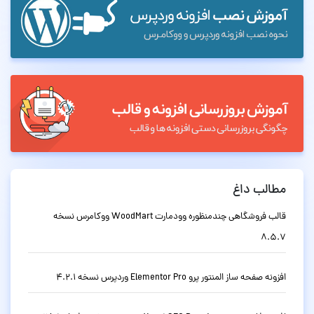
مطالب داغ
قالب فروشگاهی چندمنظوره وودمارت WoodMart ووکامرس نسخه
8.5.7
افزونه صفحه ساز المنتور پرو Elementor Pro وردپرس نسخه 4.2.1