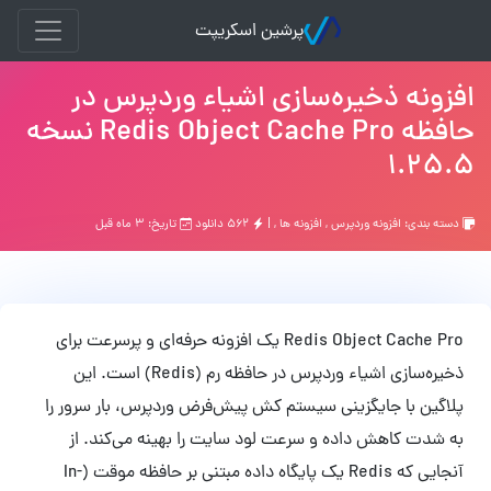
پرشین اسکریپت
افزونه ذخیره‌سازی اشیاء وردپرس در
حافظه Redis Object Cache Pro نسخه
1.25.5
دسته بندی:
افزونه وردپرس
,
افزونه ها
, |
۵۶۲ دانلود
تاریخ: ۳ ماه قبل
Redis Object Cache Pro یک افزونه حرفه‌ای و پرسرعت برای
ذخیره‌سازی اشیاء وردپرس در حافظه رم (Redis) است. این
پلاگین با جایگزینی سیستم کش پیش‌فرض وردپرس، بار سرور را
به شدت کاهش داده و سرعت لود سایت را بهینه می‌کند. از
آنجایی که Redis یک پایگاه داده مبتنی بر حافظه موقت (In-