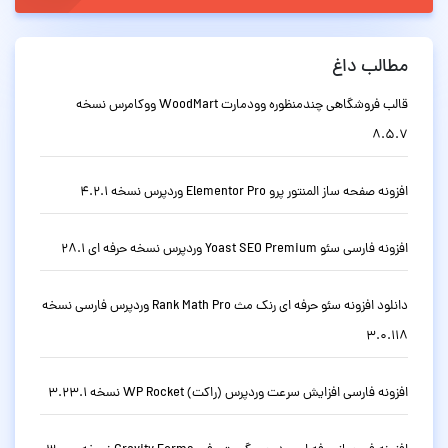
مطالب داغ
قالب فروشگاهی چندمنظوره وودمارت WoodMart ووکامرس نسخه
8.5.7
افزونه صفحه ساز المنتور پرو Elementor Pro وردپرس نسخه 4.2.1
افزونه فارسی سئو Yoast SEO Premium وردپرس نسخه حرفه ای 28.1
دانلود افزونه سئو حرفه ای رنک مث Rank Math Pro وردپرس فارسی نسخه
3.0.118
افزونه فارسی افزایش سرعت وردپرس (راکت) WP Rocket نسخه 3.23.1