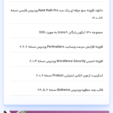
دانلود افزونه سئو حرفه ای رنک مث Rank Math Pro وردپرس فارسی نسخه
3.0.118
مجموعه 130 آیکون رایگان Icons8 به صورت SVG
افزونه افزایش سرعت وبسایت Perfmatters وردپرس نسخه 2.6.6
افزونه امنیتی Wordfence Security وردپرس نسخه 8.1.4
اسکریپت آزمون آنلاین اینترنتی ProQuiz نسخه 2.0.2
قالب چند منظوره وردپرس Betheme نسخه 28.5.6