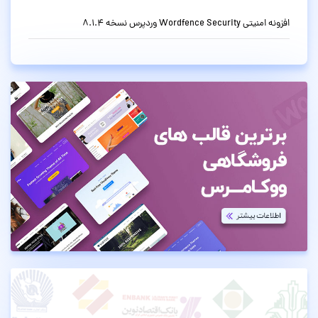
افزونه امنیتی Wordfence Security وردپرس نسخه 8.1.4