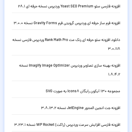
افزونه فارسی سئو Yoast SEO Premium وردپرس نسخه حرفه ای 28.1
افزونه فرم ساز حرفه ای وردپرس گرویتی فرم Gravity Forms نسخه 3.0.0
دانلود افزونه سئو حرفه ای رنک مث Rank Math Pro وردپرس فارسی نسخه
3.0.118
افزونه بهینه سازی تصاویر وردپرس Imagify Image Optimizer نسخه
1.8.4.2
مجموعه 130 آیکون رایگان Icons8 به صورت SVG
افزونه جت انجین المنتور JetEngine نسخه 3.8.13.2
افزونه فارسی افزایش سرعت وردپرس (راکت) WP Rocket نسخه 3.23.1