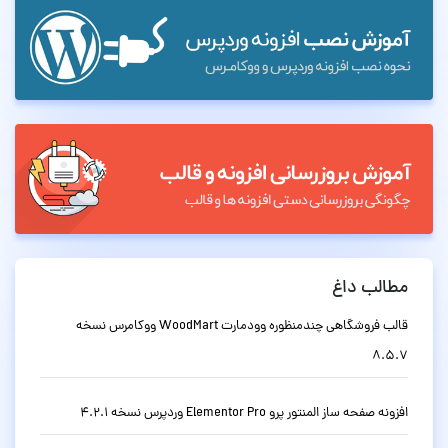
مطالب داغ
قالب فروشگاهی چندمنظوره وودمارت WoodMart ووکامرس نسخه
8.5.7
افزونه صفحه ساز المنتور پرو Elementor Pro وردپرس نسخه 4.2.1