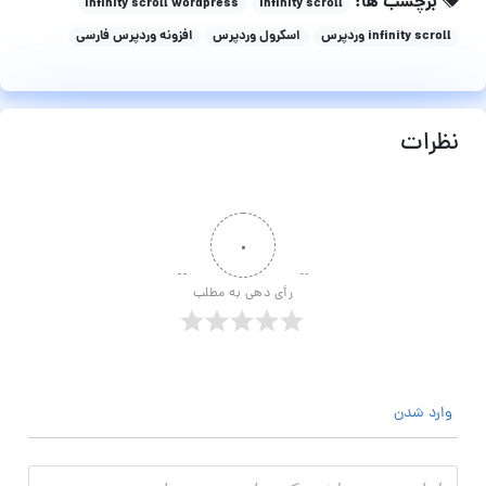
برچسب ها:
infinity scroll wordpress
infinity scroll
infinity scroll وردپرس
اسکرول وردپرس
افزونه وردپرس فارسی
نظرات
۰
رأی دهی به مطلب
وارد شدن