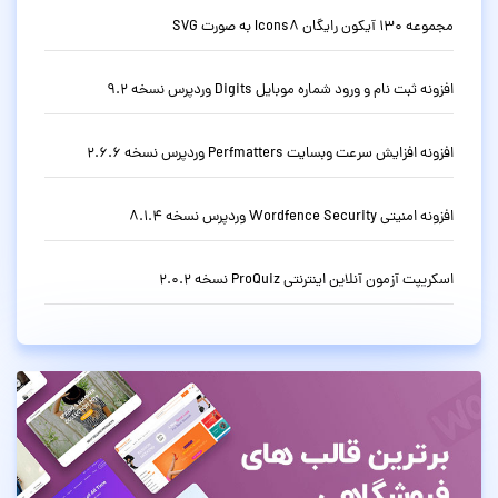
مجموعه 130 آیکون رایگان Icons8 به صورت SVG
افزونه ثبت نام و ورود شماره موبایل Digits وردپرس نسخه 9.2
افزونه افزایش سرعت وبسایت Perfmatters وردپرس نسخه 2.6.6
افزونه امنیتی Wordfence Security وردپرس نسخه 8.1.4
اسکریپت آزمون آنلاین اینترنتی ProQuiz نسخه 2.0.2