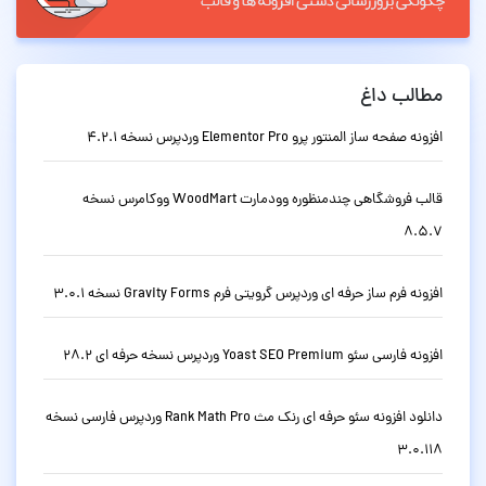
مطالب داغ
افزونه صفحه ساز المنتور پرو Elementor Pro وردپرس نسخه 4.2.1
قالب فروشگاهی چندمنظوره وودمارت WoodMart ووکامرس نسخه
8.5.7
افزونه فرم ساز حرفه ای وردپرس گرویتی فرم Gravity Forms نسخه 3.0.1
افزونه فارسی سئو Yoast SEO Premium وردپرس نسخه حرفه ای 28.2
دانلود افزونه سئو حرفه ای رنک مث Rank Math Pro وردپرس فارسی نسخه
3.0.118