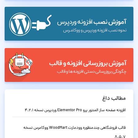
مطالب داغ
افزونه صفحه ساز المنتور پرو Elementor Pro وردپرس نسخه 4.2.1
قالب فروشگاهی چندمنظوره وودمارت WoodMart ووکامرس نسخه
8.5.7