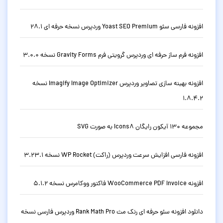
افزونه فارسی سئو Yoast SEO Premium وردپرس نسخه حرفه ای 28.1
افزونه فرم ساز حرفه ای وردپرس گرویتی فرم Gravity Forms نسخه 3.0.0
افزونه بهینه سازی تصاویر وردپرس Imagify Image Optimizer نسخه
1.8.4.2
مجموعه 130 آیکون رایگان Icons8 به صورت SVG
افزونه فارسی افزایش سرعت وردپرس (راکت) WP Rocket نسخه 3.23.1
افزونه WooCommerce PDF Invoice فاکتور ووکامرس نسخه 5.1.2
دانلود افزونه سئو حرفه ای رنک مث Rank Math Pro وردپرس فارسی نسخه