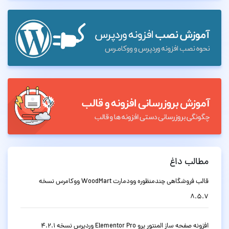
مطالب داغ
قالب فروشگاهی چندمنظوره وودمارت WoodMart ووکامرس نسخه
8.5.7
افزونه صفحه ساز المنتور پرو Elementor Pro وردپرس نسخه 4.2.1