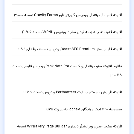
افزونه فرم ساز حرفه ای وردپرس گرویتی فرم Gravity Forms نسخه 3.0.0
افزونه قدرتمند چند زبانه کردن سایت وردپرس WPML نسخه 4.9.6
افزونه فارسی سئو Yoast SEO Premium وردپرس نسخه حرفه ای 28.1
دانلود افزونه سئو حرفه ای رنک مث Rank Math Pro وردپرس فارسی نسخه
3.0.118
افزونه افزایش سرعت وبسایت Perfmatters وردپرس نسخه 2.6.6
مجموعه 130 آیکون رایگان Icons8 به صورت SVG
افزونه صفحه ساز و ویرایشگر دیداری WPBakery Page Builder نسخه