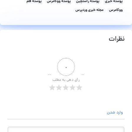
پوسته خبری
پوسته راستچین
پوسته ووکامرس
پوسته قلم
ووکامرس
مجله خبری وردپرس
نظرات
۰
رأی دهی به مطلب
وارد شدن