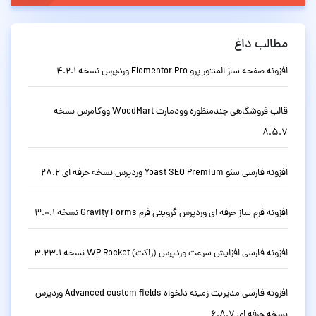
مطالب داغ
افزونه صفحه ساز المنتور پرو Elementor Pro وردپرس نسخه 4.2.1
قالب فروشگاهی چندمنظوره وودمارت WoodMart ووکامرس نسخه
8.5.7
افزونه فارسی سئو Yoast SEO Premium وردپرس نسخه حرفه ای 28.2
افزونه فرم ساز حرفه ای وردپرس گرویتی فرم Gravity Forms نسخه 3.0.1
افزونه فارسی افزایش سرعت وردپرس (راکت) WP Rocket نسخه 3.23.1
افزونه فارسی مدیریت زمینه دلخواه Advanced custom fields وردپرس
نسخه حرفه ای 6.8.7