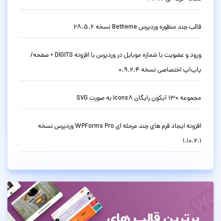
قالب چند منظوره وردپرس Betheme نسخه 28.5.6
ورود و عضویت با شماره موبایل در وردپرس با افزونه DIGITS + صفحه/
پاپ‌آپ اختصاصی نسخه 0.9.2.4
مجموعه 130 آیکون رایگان Icons8 به صورت SVG
افزونه ایجاد فرم های چند مرحله ای WPForms Pro وردپرس نسخه
1.10.2.1