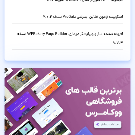
اسکریپت آزمون آنلاین اینترنتی ProQuiz نسخه 2.0.2
افزونه صفحه ساز و ویرایشگر دیداری WPBakery Page Builder نسخه
8.7.4