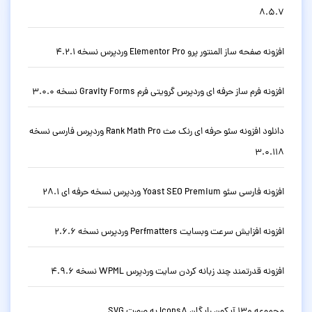
8.5.7
افزونه صفحه ساز المنتور پرو Elementor Pro وردپرس نسخه 4.2.1
افزونه فرم ساز حرفه ای وردپرس گرویتی فرم Gravity Forms نسخه 3.0.0
دانلود افزونه سئو حرفه ای رنک مث Rank Math Pro وردپرس فارسی نسخه
3.0.118
افزونه فارسی سئو Yoast SEO Premium وردپرس نسخه حرفه ای 28.1
افزونه افزایش سرعت وبسایت Perfmatters وردپرس نسخه 2.6.6
افزونه قدرتمند چند زبانه کردن سایت وردپرس WPML نسخه 4.9.6
مجموعه 130 آیکون رایگان Icons8 به صورت SVG