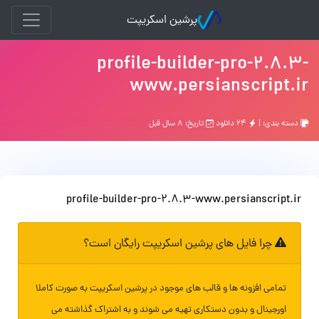
پرشین اسکریپت
profile-builder-pro-2.8.3-
www.persianscript.ir
دسته بندی: |
۲۴ دانلود
تاریخ: ۸ سال قبل
profile-builder-pro-2.8.3-www.persianscript.ir
چرا فایل های پرشین اسکریپت رایگان است؟
تمامی افزونه ها و قالب های موجود در پرشین اسکریپت به صورت کاملا
اورجینال و بدون دستکاری تهیه می شوند و به اشتراک گذاشته می