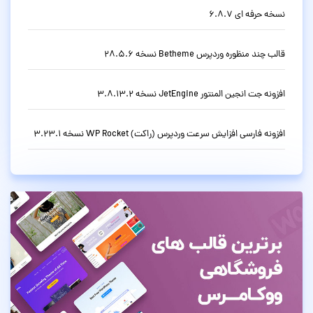
نسخه حرفه ای 6.8.7
قالب چند منظوره وردپرس Betheme نسخه 28.5.6
افزونه جت انجین المنتور JetEngine نسخه 3.8.13.2
افزونه فارسی افزایش سرعت وردپرس (راکت) WP Rocket نسخه 3.23.1