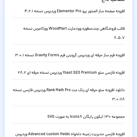
افزونه صفحه ساز المنتور پرو Elementor Pro وردپرس نسخه 4.2.1
قالب فروشگاهی چندمنظوره وودمارت WoodMart ووکامرس نسخه
8.5.7
افزونه فرم ساز حرفه ای وردپرس گرویتی فرم Gravity Forms نسخه 3.0.1
افزونه فارسی سئو Yoast SEO Premium وردپرس نسخه حرفه ای 28.2
دانلود افزونه سئو حرفه ای رنک مث Rank Math Pro وردپرس فارسی نسخه
3.0.118
مجموعه 130 آیکون رایگان Icons8 به صورت SVG
افزونه فارسی مدیریت زمینه دلخواه Advanced custom fields وردپرس