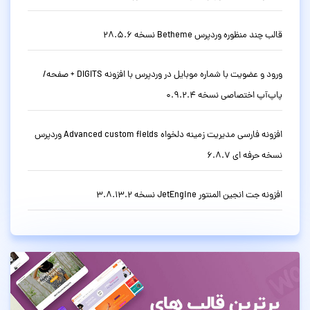
قالب چند منظوره وردپرس Betheme نسخه 28.5.6
ورود و عضویت با شماره موبایل در وردپرس با افزونه DIGITS + صفحه/
پاپ‌آپ اختصاصی نسخه 0.9.2.4
افزونه فارسی مدیریت زمینه دلخواه Advanced custom fields وردپرس
نسخه حرفه ای 6.8.7
افزونه جت انجین المنتور JetEngine نسخه 3.8.13.2