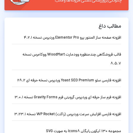
مطالب داغ
افزونه صفحه ساز المنتور پرو Elementor Pro وردپرس نسخه 4.2.1
قالب فروشگاهی چندمنظوره وودمارت WoodMart ووکامرس نسخه
8.5.7
افزونه فارسی سئو Yoast SEO Premium وردپرس نسخه حرفه ای 28.2
افزونه فرم ساز حرفه ای وردپرس گرویتی فرم Gravity Forms نسخه 3.0.1
افزونه فارسی افزایش سرعت وردپرس (راکت) WP Rocket نسخه 3.23.1
مجموعه 130 آیکون رایگان Icons8 به صورت SVG