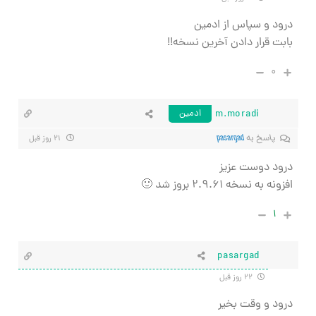
درود و سپاس از ادمین
بابت قرار دادن آخرین نسخه!!
۰
m.moradi
ادمین
پاسخ به
pasargad
۲۱ روز قبل
درود دوست عزیز
افزونه به نسخه ۲.۹.۶۱ بروز شد 🙂
۱
pasargad
۲۲ روز قبل
درود و وقت بخیر