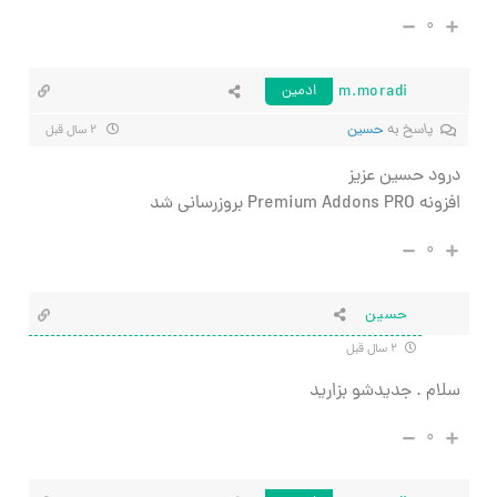
۰
m.moradi
ادمین
پاسخ به
حسین
۲ سال قبل
درود حسین عزیز
افزونه Premium Addons PRO بروزرسانی شد
۰
حسین
۲ سال قبل
سلام . جدیدشو بزارید
۰