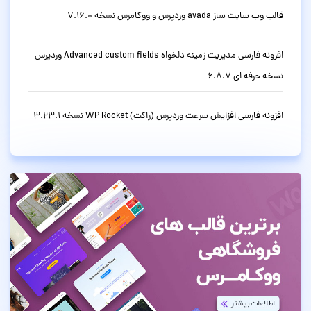
قالب وب سایت ساز avada وردپرس و ووکامرس نسخه 7.16.0
افزونه فارسی مدیریت زمینه دلخواه Advanced custom fields وردپرس
نسخه حرفه ای 6.8.7
افزونه فارسی افزایش سرعت وردپرس (راکت) WP Rocket نسخه 3.23.1