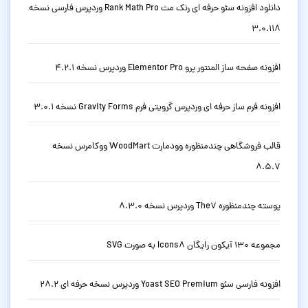
دانلود افزونه سئو حرفه ای رنک مث Rank Math Pro وردپرس فارسی نسخه
3.0.118
افزونه صفحه ساز المنتور پرو Elementor Pro وردپرس نسخه 4.2.1
افزونه فرم ساز حرفه ای وردپرس گرویتی فرم Gravity Forms نسخه 3.0.1
قالب فروشگاهی چندمنظوره وودمارت WoodMart ووکامرس نسخه
8.5.7
پوسته چندمنظوره The7 وردپرس نسخه 8.3.0
مجموعه 130 آیکون رایگان Icons8 به صورت SVG
افزونه فارسی سئو Yoast SEO Premium وردپرس نسخه حرفه ای 28.2