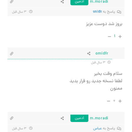
m.moradi
ادمین
پاسخ به
omidfr
۳ سال قبل
بروز شد دوست عزیز
۱
omidfr
۳ سال قبل
سلام وقت بخیر
لطفا نسخه جدید رو قرار بدید
ممنون
۰
m.moradi
ادمین
پاسخ به
عباس
۳ سال قبل