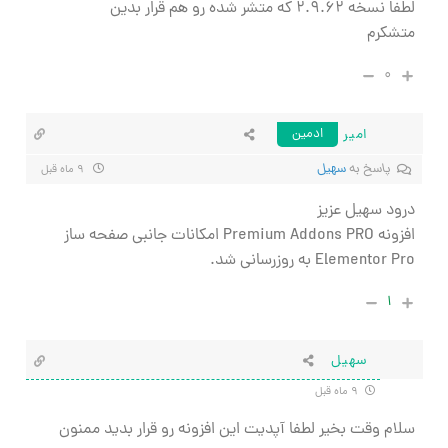
لطفا نسخه
۲.۹.۶۲ که متشر شده رو هم قرار بدین
متشکرم
۰
امیر
ادمین
پاسخ به
سهیل
۹ ماه قبل
درود سهیل عزیز
افزونه Premium Addons PRO امکانات جانبی صفحه ساز
Elementor Pro به روزرسانی شد.
۱
سهیل
۹ ماه قبل
سلام وقت بخیر لطفا آپدیت این افزونه رو قرار بدید ممنون