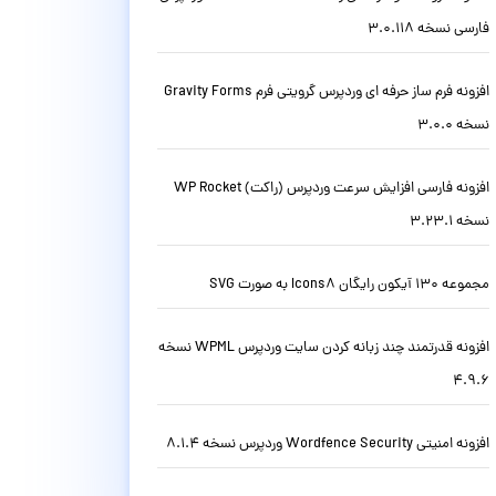
فارسی نسخه 3.0.118
افزونه فرم ساز حرفه ای وردپرس گرویتی فرم Gravity Forms
نسخه 3.0.0
افزونه فارسی افزایش سرعت وردپرس (راکت) WP Rocket
نسخه 3.23.1
مجموعه 130 آیکون رایگان Icons8 به صورت SVG
افزونه قدرتمند چند زبانه کردن سایت وردپرس WPML نسخه
4.9.6
افزونه امنیتی Wordfence Security وردپرس نسخه 8.1.4