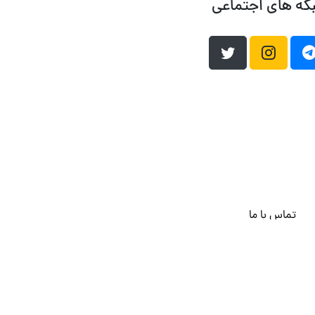
که های اجتماعی
تماس با ما
هاست وردپرس
فراداده