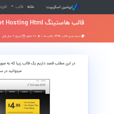
(current)
خانه
قالب
افزو
پرشین اسکریپت
قالب هاستینگ Planet Hosting Html
دسته بندی:
قالب HTML
,
قالب ها
, |
۶۶ دانلود
تاریخ: ۹ سال قبل
میتوانید در س