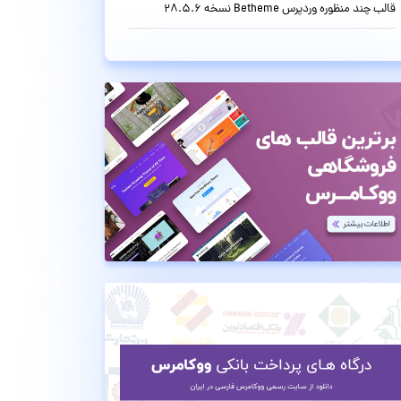
قالب چند منظوره وردپرس Betheme نسخه 28.5.6