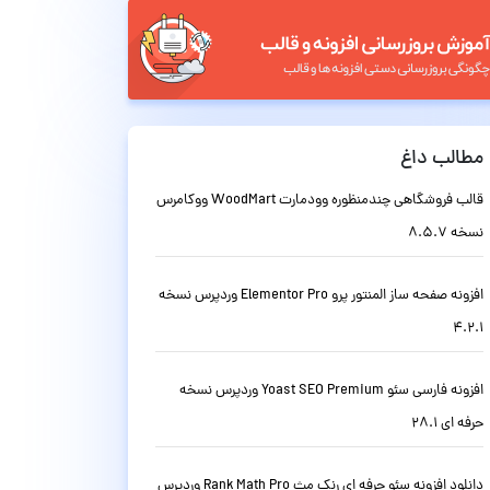
مطالب داغ
قالب فروشگاهی چندمنظوره وودمارت WoodMart ووکامرس
نسخه 8.5.7
افزونه صفحه ساز المنتور پرو Elementor Pro وردپرس نسخه
4.2.1
افزونه فارسی سئو Yoast SEO Premium وردپرس نسخه
حرفه ای 28.1
دانلود افزونه سئو حرفه ای رنک مث Rank Math Pro وردپرس