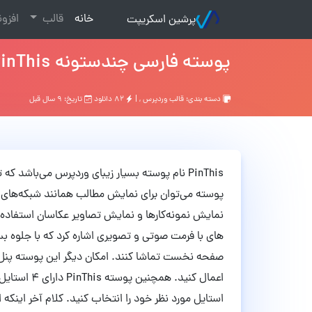
(current)
خانه
قالب
افزو
پرشین اسکریپت
پوسته فارسی چندستونه PinThis وردپرس نسخه 1.5.3
دسته بندی:
قالب وردپرس
, |
۸۲ دانلود
تاریخ: ۹ سال قبل
PinThis نام پوسته بسیار زیبای وردپرس می‌باش
پوسته می‌توان برای نمایش مطالب همانند شبکه‌های ا
نمایش نمونه‌کارها و نمایش تصاویر عکاسان استفاده ک
های با فرمت صوتی و تصویری اشاره کرد که با جلوه بسی
صفحه نخست تماشا کنند. امکان دیگر این پوسته پنل ت
اعمال کنید. 
استایل مورد نظر خود را انتخاب کنید. کلام آخر اینکه