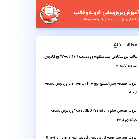
مطالب داغ
قالب فروشگاهی چندمنظوره وودمارت WoodMart ووکامرس
نسخه 8.5.7
افزونه صفحه ساز المنتور پرو Elementor Pro وردپرس نسخه
4.2.1
افزونه فارسی سئو Yoast SEO Premium وردپرس نسخه
حرفه ای 28.1
افزونه فرم ساز حرفه ای وردپرس گرویتی فرم Gravity Forms