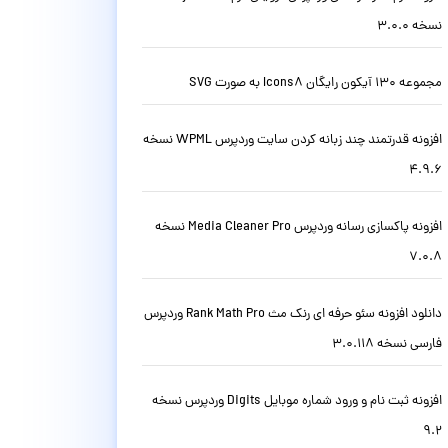
نسخه 3.0.0
مجموعه 130 آیکون رایگان Icons8 به صورت SVG
افزونه قدرتمند چند زبانه کردن سایت وردپرس WPML نسخه
4.9.6
افزونه پاکسازی رسانه وردپرس Media Cleaner Pro نسخه
7.0.8
دانلود افزونه سئو حرفه ای رنک مث Rank Math Pro وردپرس
فارسی نسخه 3.0.118
افزونه ثبت نام و ورود شماره موبایل Digits وردپرس نسخه
9.2