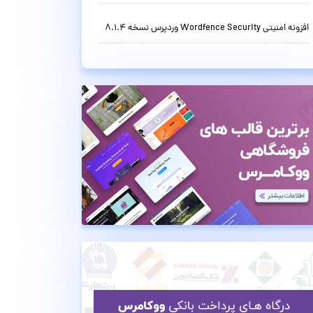
افزونه امنیتی Wordfence Security وردپرس نسخه 8.1.4