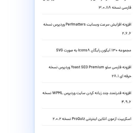
فارسی نسخه 3.0.118
افزونه افزایش سرعت وبسایت Perfmatters وردپرس نسخه
2.6.6
مجموعه 130 آیکون رایگان Icons8 به صورت SVG
افزونه فارسی سئو Yoast SEO Premium وردپرس نسخه
حرفه ای 28.1
افزونه قدرتمند چند زبانه کردن سایت وردپرس WPML نسخه
4.9.6
اسکریپت آزمون آنلاین اینترنتی ProQuiz نسخه 2.0.2