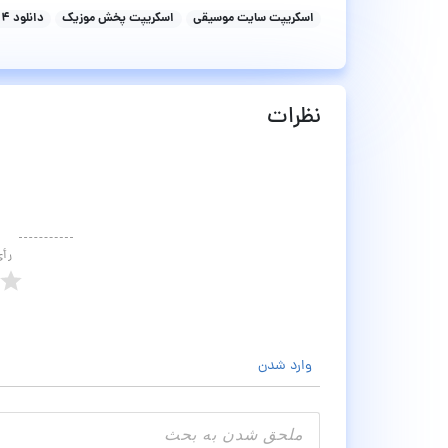
اسکریپت سایت موسیقی
اسکریپت پخش موزیک
دانلود phpSound 1.2.4
نظرات
رأ
وارد شدن