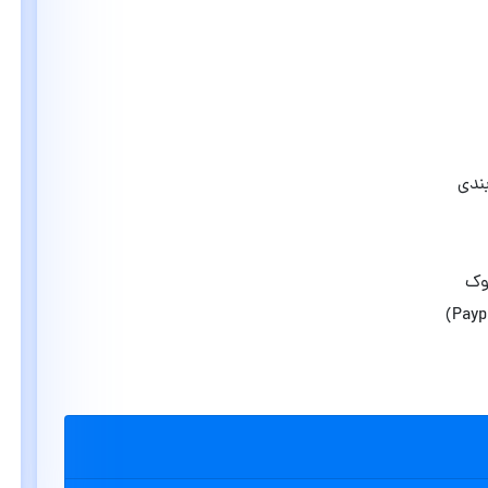
ندی
وک