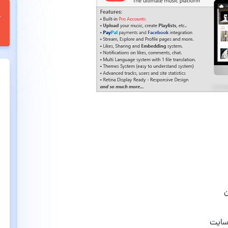
ن
سایت