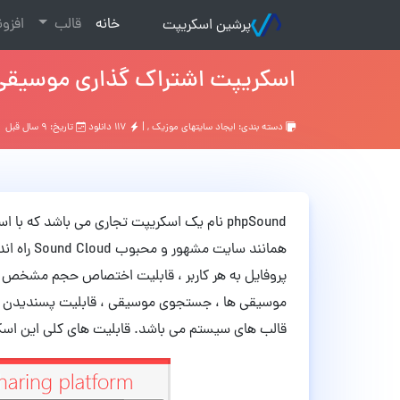
(current)
خانه
قالب
افزو
پرشین اسکریپت
اسکریپت اشتراک گذاری موسیقی phpSound نسخه 2.4
دسته بندی:
ایجاد سایتهای موزیک
, |
۱۱۷ دانلود
تاریخ: ۹ سال قبل
phpSound نام یک اسکریپت تجاری می باشد که
همانند سای
پروفایل به هر کاربر ، قابلیت اختصاص حجم مشخص 
موسیقی ها ، جستجوی موسیقی ، قابلیت پسندیدن موس
قالب های سیستم می باشد. قابلیت های کلی این اسکری