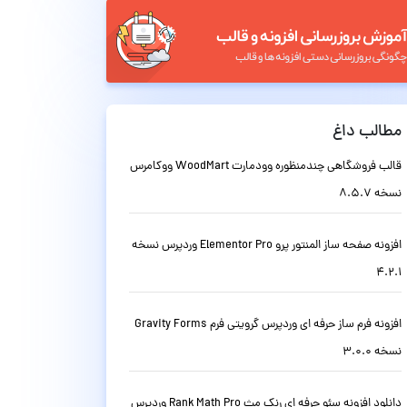
مطالب داغ
قالب فروشگاهی چندمنظوره وودمارت WoodMart ووکامرس
نسخه 8.5.7
افزونه صفحه ساز المنتور پرو Elementor Pro وردپرس نسخه
4.2.1
افزونه فرم ساز حرفه ای وردپرس گرویتی فرم Gravity Forms
نسخه 3.0.0
دانلود افزونه سئو حرفه ای رنک مث Rank Math Pro وردپرس