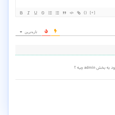
{}
[+]
تازه‌ترین
ش admin چیه ؟