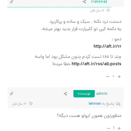
iranenaz
۱۶ سال قبل
دستت درد نکنه . سبک و ساده و پرکاربرد
یه دکمه کپی تو کلیپارت قرار بدید بهتر میشه.
دمو :
http://aft.ir/rr
چند تا rss تست کردم بدون مشکل بود اما واسه
http://aft.ir/rss/all:posts
خطا میده!
۰
admin
نویسنده
پاسخ به
behnnam
۱۶ سال قبل
منظورتون همون آپولو هست دیگه؟
۱