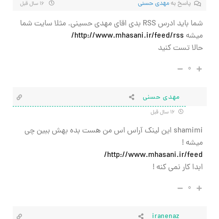
پاسخ به
مهدی حسنی
۱۶ سال قبل
شما باید ادرس RSS بدی اقای مهدی حسینی. مثلا سایت شما
میشه
http://www.mhasani.ir/feed/rss/
حالا تست کنید
۰
مهدی حسنی
۱۶ سال قبل
shamimi این لینک آراس اس من هست بده بهش ببین چی
میشه !
http://www.mhasani.ir/feed/
ابدا کار نمی کنه !
۰
iranenaz