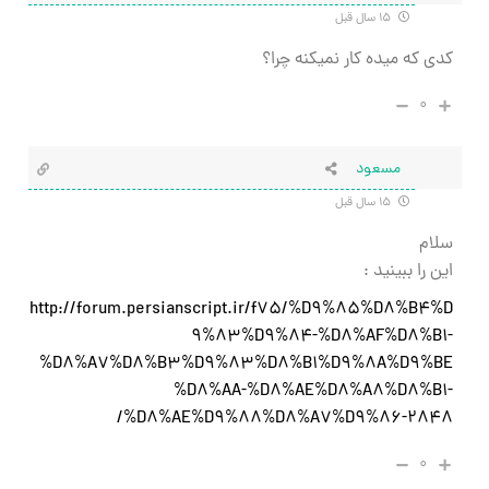
۱۵ سال قبل
کدی که میده کار نمیکنه چرا؟
۰
مسعود
۱۵ سال قبل
سلام
اين را ببينيد :
http://forum.persianscript.ir/f75/%D9%85%D8%B4%D
9%83%D9%84-%D8%AF%D8%B1-
%D8%A7%D8%B3%D9%83%D8%B1%D9%8A%D9%BE
%D8%AA-%D8%AE%D8%A8%D8%B1-
%D8%AE%D9%88%D8%A7%D9%86-2848/
۰