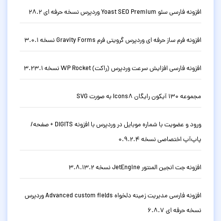
افزونه فارسی سئو Yoast SEO Premium وردپرس نسخه حرفه ای 28.2
افزونه فرم ساز حرفه ای وردپرس گرویتی فرم Gravity Forms نسخه 3.0.1
افزونه فارسی افزایش سرعت وردپرس (راکت) WP Rocket نسخه 3.23.1
مجموعه 130 آیکون رایگان Icons8 به صورت SVG
ورود و عضویت با شماره موبایل در وردپرس با افزونه DIGITS + صفحه/
پاپ‌آپ اختصاصی نسخه 0.9.2.4
افزونه جت انجین المنتور JetEngine نسخه 3.8.13.2
افزونه فارسی مدیریت زمینه دلخواه Advanced custom fields وردپرس
نسخه حرفه ای 6.8.7