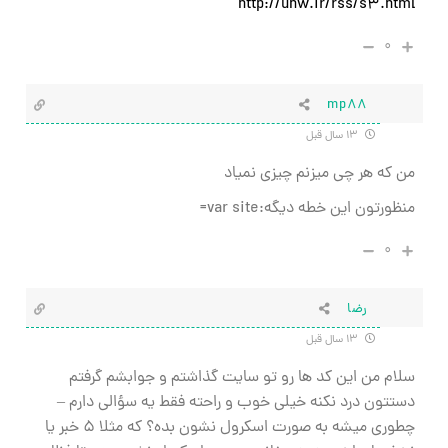
http://unw.ir/rss/s3.html
۰
mp88
۱۳ سال قبل
من که هر چی میزنم چیزی نمیاد
منظورتون این خطه دیگه:var site=
۰
رضا
۱۳ سال قبل
سلام من این کد ها رو تو سایت گذاشتم و جوابشم گرفتم
دستتون درد نکنه خیلی خوب و راحته فقط یه سؤالی دارم –
چطوری میشه به صورت اسکرول نشون بده؟ که مثلا ۵ خبر یا