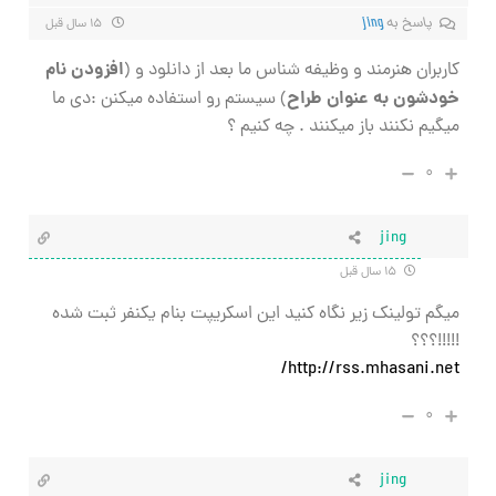
پاسخ به
jing
۱۵ سال قبل
افزودن نام
کاربران هنرمند و وظیفه شناس ما بعد از دانلود و (
خودشون به عنوان طراح
) سیستم رو استفاده میکنن :دی ما
میگیم نکنند باز میکنند . چه کنیم ؟
۰
jing
۱۵ سال قبل
میگم تولینک زیر نگاه کنید این اسکریپت بنام یکنفر ثبت شده
!!!!!؟؟؟
http://rss.mhasani.net/
۰
jing