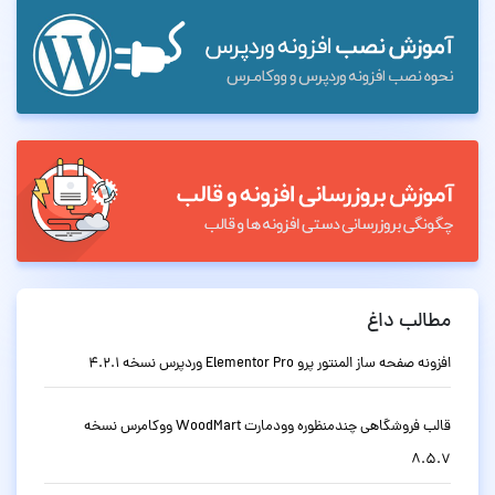
مطالب داغ
افزونه صفحه ساز المنتور پرو Elementor Pro وردپرس نسخه 4.2.1
قالب فروشگاهی چندمنظوره وودمارت WoodMart ووکامرس نسخه
8.5.7