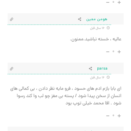
۰
هومن معین
۱۶ سال قبل
عالیه ، خسته نباشید.ممنون.
۰
parsa
۱۶ سال قبل
ای بابا بازم ادم های حسود ، فرو مایه نظر دادن ، بی کمالی های
انسان از سخن پیدا شود / پسته بی مغز چو لب وا کند رسوا
شود . اقا محمد خیلی توپ بود
۰