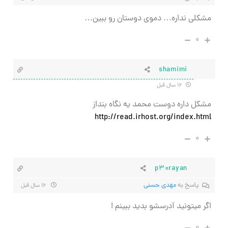
مشکلی نداره… دموی دوستان رو ببین…
۰
shamimi
۱۶ سال قبل
مشكل داره دوست محمد يه نگاه بنداز
http://read.irhost.org/index.html
۰
p30rayan
پاسخ به
مهدی حسنی
۱۶ سال قبل
اگر میتونید آدرسشو بدید ببینم !
۰