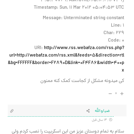
3.5.30729; AskTbTRL2/5.12.2.16749)
Timestamp: Sun, 11 Mar 2012 05:04:53 UTC
Message: Unterminated string constant
Line: 1
Char: 229
Code: 0
URI:
http://www.rss.webafza.com/rss.php?
url=http://webafza.com/rss.xml&feeds=5&direction=rtl
&bg=FFFFFF&border=F2890D&link=0F4F86&width=400p
x
کی میدونه مشکل از کجاست کمک کنه ممنون
۰
ضیاوالله
۱۴ سال قبل
سلام به تمام دوستان عزیز من این اسکریپت را نصب کردم ولی