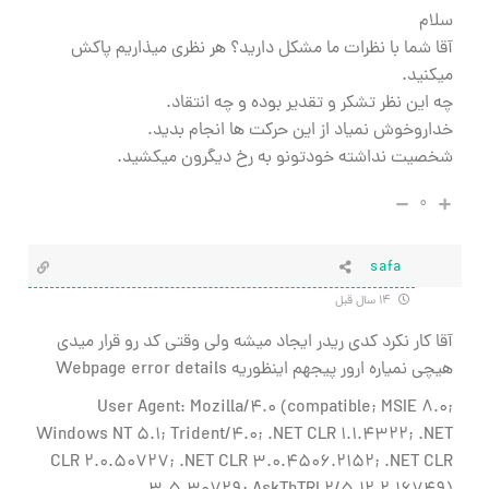
سلام
آقا شما با نظرات ما مشکل دارید؟ هر نظری میذاریم پاکش
میکنید.
چه این نظر تشکر و تقدیر بوده و چه انتقاد.
خداروخوش نمیاد از این حرکت ها انجام بدید.
شخصیت نداشته خودتونو به رخ دیگرون میکشید.
۰
safa
۱۴ سال قبل
آقا کار نکرد کدی ریدر ایجاد میشه ولی وقتی کد رو قرار میدی
هیچی نمیاره ارور پیجهم اینظوریه Webpage error details
User Agent: Mozilla/4.0 (compatible; MSIE 8.0;
Windows NT 5.1; Trident/4.0; .NET CLR 1.1.4322; .NET
CLR 2.0.50727; .NET CLR 3.0.4506.2152; .NET CLR