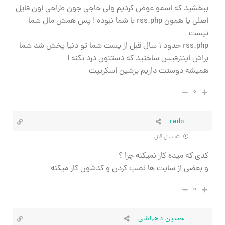
ببخشید که اسمو عوض کردیم ولی حاجی جون طراحی اون فایل
اصلی یا همون rss.php با شما نبوده ! پس همش مال شما
نیست
rss.php حدود 1 سال قبل از پست شما تو دنیا پخش شد شما
براش اینترفیس ساختید که دستتون درد نکنه !
همیشه دوستت داریم پرشین اسکریپت
۰
redo
۱۵ سال قبل
کدی که میده کار نمیکنه چرا ؟
و بعضی از سایت ها نصب کردن و کدشون کار میکنه‌
۰
حسین دهباشی