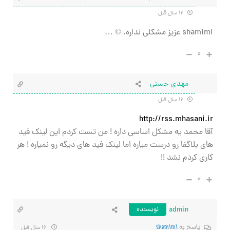
۱۶ سال قبل
shamimi عزیز مشکلی نداره. © …
۰
مهدی حسنی
۱۶ سال قبل
http://rss.mhasani.ir
آقا محمد یه مشکل اساسی داره ! من تست کردم این لینک فید
های بلاگفا رو درست میاره اما لینک فید های دیگه رو نمیاره ! هر
کاری کردم نشد !!
۰
admin
نویسنده
پاسخ به
shamimi
۱۶ سال قبل