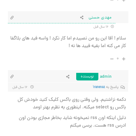
مهدی حسنی
۱۶ سال قبل
سلام ! آقا این رو من نصبیدم اما کار نکرد ! واسه فید های بلاگفا
کار می کنه اما بقیه فیید ها نه !
۰
admin
نویسنده
پاسخ به
iranenaz
۱۶ سال قبل
دکمه نزاشتیم. ولی وقتی روی باکس کلیک کنید خودش کل
باکس رو select میکنه. اینطوری به نظرم بهتر اومد
دلیل اینکه اون rss نمیخونه شاید بخاطر مجازی بودن اون
ادرس rss هست. برسی میکنم