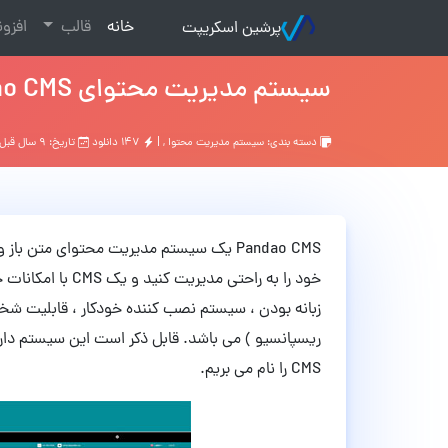
(current)
خانه
قالب
افزو
پرشین اسکریپت
سیستم مدیریت محتوای Pandao CMS نسخه 2.9
دسته بندی:
سیستم مدیریت محتوا
, |
۱۴۷ دانلود
تاریخ: ۹ سال قبل
Pandao CMS یک سیستم مدیریت محتوای متن 
خود را به راحتی م
زبانه بودن ، سیستم نصب کننده خودکار ، قابلیت شخص
ریسپانسیو ) می باشد. قابل ذکر است این سیستم دارا
CMS را نام می بریم.