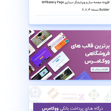
افزونه صفحه ساز و ویرایشگر دیداری WPBakery Page
Builder نسخه 8.7.4