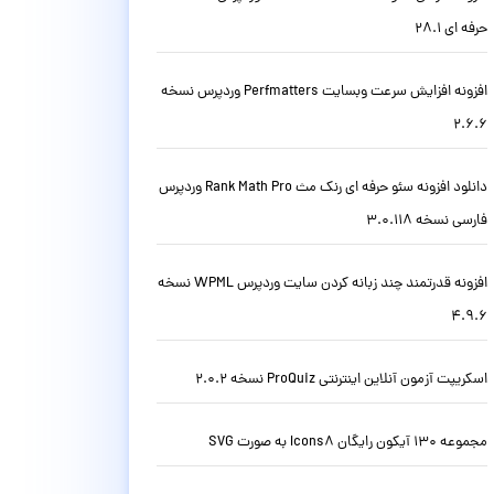
حرفه ای 28.1
افزونه افزایش سرعت وبسایت Perfmatters وردپرس نسخه
2.6.6
دانلود افزونه سئو حرفه ای رنک مث Rank Math Pro وردپرس
فارسی نسخه 3.0.118
افزونه قدرتمند چند زبانه کردن سایت وردپرس WPML نسخه
4.9.6
اسکریپت آزمون آنلاین اینترنتی ProQuiz نسخه 2.0.2
مجموعه 130 آیکون رایگان Icons8 به صورت SVG