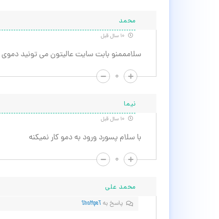
محمد
۱۰ سال قبل
سلامممنو بابت سایت عالیتون می تونید دموی م
۰
نیما
۱۰ سال قبل
با سلام پسورد ورود به دمو کار نمیکنه
۰
محمد علی
پاسخ به
ShoMpeT