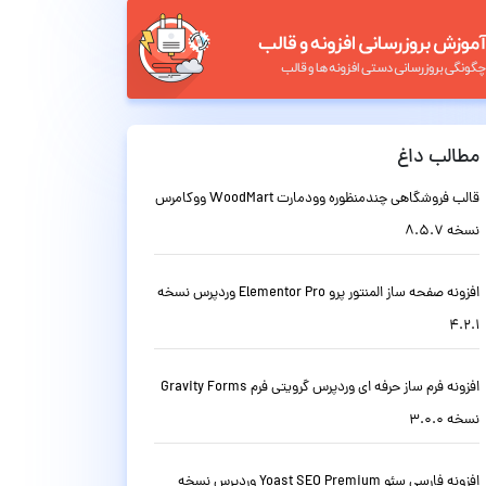
مطالب داغ
قالب فروشگاهی چندمنظوره وودمارت WoodMart ووکامرس
نسخه 8.5.7
افزونه صفحه ساز المنتور پرو Elementor Pro وردپرس نسخه
4.2.1
افزونه فرم ساز حرفه ای وردپرس گرویتی فرم Gravity Forms
نسخه 3.0.0
افزونه فارسی سئو Yoast SEO Premium وردپرس نسخه