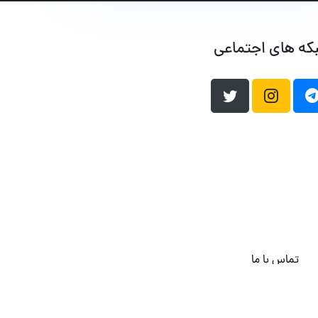
که های اجتماعی
تماس با ما
هاست وردپرس
فراداده