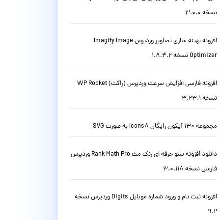
نسخه 3.0.0
افزونه بهینه سازی تصاویر وردپرس Imagify Image
Optimizer نسخه 1.8.4.2
افزونه فارسی افزایش سرعت وردپرس (راکت) WP Rocket
نسخه 3.23.1
مجموعه 130 آیکون رایگان Icons8 به صورت SVG
دانلود افزونه سئو حرفه ای رنک مث Rank Math Pro وردپرس
فارسی نسخه 3.0.118
افزونه ثبت نام و ورود شماره موبایل Digits وردپرس نسخه
9.2