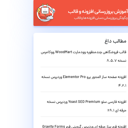
مطالب داغ
قالب فروشگاهی چندمنظوره وودمارت WoodMart ووکامرس
نسخه 8.5.7
افزونه صفحه ساز المنتور پرو Elementor Pro وردپرس نسخه
4.2.1
افزونه فارسی سئو Yoast SEO Premium وردپرس نسخه
حرفه ای 28.1
افزونه فرم ساز حرفه ای وردپرس گرویتی فرم Gravity Forms