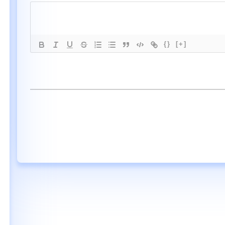
{}
[+]