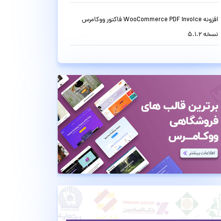
افزونه WooCommerce PDF Invoice فاکتور ووکامرس
نسخه 5.1.2