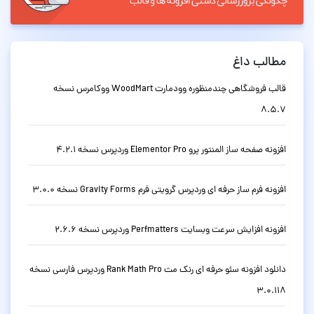
مطالب داغ
قالب فروشگاهی چندمنظوره وودمارت WoodMart ووکامرس نسخه
8.5.7
افزونه صفحه ساز المنتور پرو Elementor Pro وردپرس نسخه 4.2.1
افزونه فرم ساز حرفه ای وردپرس گرویتی فرم Gravity Forms نسخه 3.0.0
افزونه افزایش سرعت وبسایت Perfmatters وردپرس نسخه 2.6.6
دانلود افزونه سئو حرفه ای رنک مث Rank Math Pro وردپرس فارسی نسخه
3.0.118