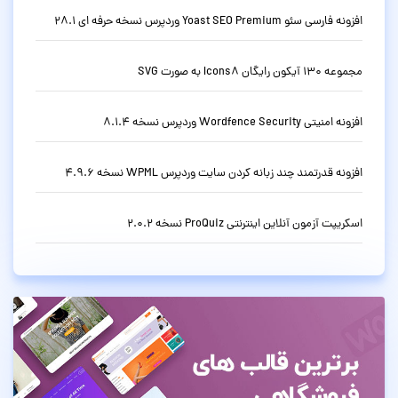
افزونه فارسی سئو Yoast SEO Premium وردپرس نسخه حرفه ای 28.1
مجموعه 130 آیکون رایگان Icons8 به صورت SVG
افزونه امنیتی Wordfence Security وردپرس نسخه 8.1.4
افزونه قدرتمند چند زبانه کردن سایت وردپرس WPML نسخه 4.9.6
اسکریپت آزمون آنلاین اینترنتی ProQuiz نسخه 2.0.2