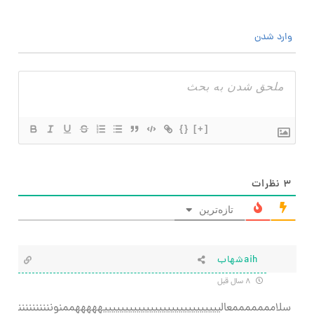
وارد شدن
{}
[+]
۳
نظرات
تازه‌ترین
aihشهاب
۸ سال قبل
سلامممممممعالییییییییییییییییییییییییییییهههههممنونننننننننن