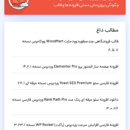
مطالب داغ
قالب فروشگاهی چندمنظوره وودمارت WoodMart ووکامرس نسخه
8.5.7
افزونه صفحه ساز المنتور پرو Elementor Pro وردپرس نسخه 4.2.1
افزونه فارسی سئو Yoast SEO Premium وردپرس نسخه حرفه ای 28.1
دانلود افزونه سئو حرفه ای رنک مث Rank Math Pro وردپرس فارسی نسخه
3.0.118
افزونه فارسی افزایش سرعت وردپرس (راکت) WP Rocket نسخه 3.23.1