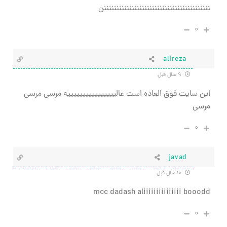
ننننننننننننننننننننننننننننننننننننننننننن
۰
alireza
۹ سال قبل
این سایت فوق العاده است عالییییییییییییییییه مرسی مرسی
مرسی
۰
javad
۱۰ سال قبل
mcc dadash aliiiiiiiiiiiiiii booodd
۰