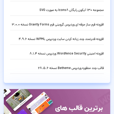
مجموعه 130 آیکون رایگان Icons8 به صورت SVG
افزونه فرم ساز حرفه ای وردپرس گرویتی فرم Gravity Forms نسخه 3.0.0
افزونه قدرتمند چند زبانه کردن سایت وردپرس WPML نسخه 4.9.6
افزونه امنیتی Wordfence Security وردپرس نسخه 8.1.4
قالب چند منظوره وردپرس Betheme نسخه 28.5.6