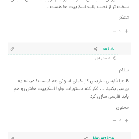
سخت تر از نصب بقیه اسکریپت ها هست .
تشکر
۰
sotak
۱۴ سال قبل
سلام
ظاهرا فارسی سازیش کار خیلی آسونی هم نیست ! میشه یه
بررسی بکنید … فکر کنم دستورات جاوا اسکریپت هاش رو هم
باید فارسی سازی کرد
ممنون
۰
Nevertime