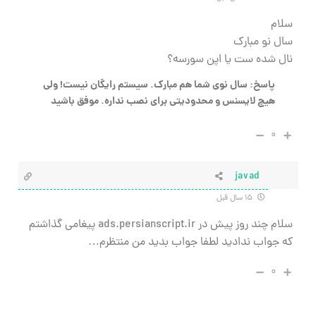
سلام
سال نو مبارک
نال شده ست یا اپن سورسه؟
پاسخ: سال نوی شما هم مبارک. سیستم رایگان نیست! ولی
هیچ لایسنس و محدودیتی برای نصب نداره. موفق باشید
۰
javad
۱۵ سال قبل
سلام چند روز پيش در ads.persianscript.ir پيغامي گذاشتم
كه جواب نداديد لطفا جواب بديد من منتظرم…
۰