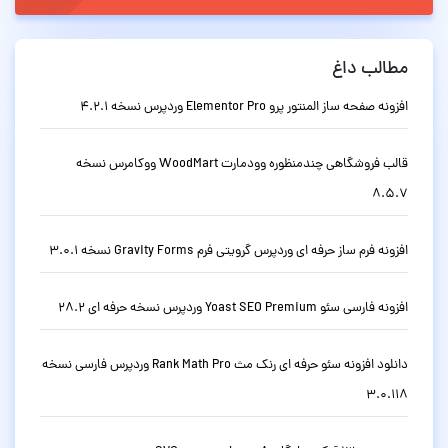
مطالب داغ
افزونه صفحه ساز المنتور پرو Elementor Pro وردپرس نسخه 4.2.1
قالب فروشگاهی چندمنظوره وودمارت WoodMart ووکامرس نسخه
8.5.7
افزونه فرم ساز حرفه ای وردپرس گرویتی فرم Gravity Forms نسخه 3.0.1
افزونه فارسی سئو Yoast SEO Premium وردپرس نسخه حرفه ای 28.2
دانلود افزونه سئو حرفه ای رنک مث Rank Math Pro وردپرس فارسی نسخه
3.0.118