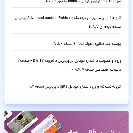
مجموعه 130 آیکون رایگان Icons8 به صورت SVG
افزونه فارسی مدیریت زمینه دلخواه Advanced custom fields وردپرس
نسخه حرفه ای 6.8.7
پوسته چندمنظوره انفولد Enfold نسخه 7.1.6
ورود و عضویت با شماره موبایل در وردپرس با افزونه DIGITS + صفحه/
پاپ‌آپ اختصاصی نسخه 0.9.2.4
افزونه ثبت نام و ورود شماره موبایل Digits وردپرس نسخه 9.2