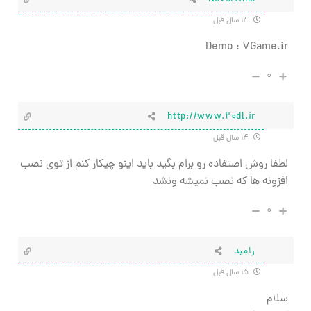
۱۴ سال قبل
Demo : 7Game.ir
۰
http://www.20dl.ir
۱۴ سال قبل
لطفا روش اصتفاده رو برام بگيد بايد اينو چيكار كنم از توي نصب
افزونه ها كه نصب نميشه ونشد
۰
رامبد
۱۵ سال قبل
سلام